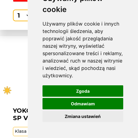
cookie
Kup
Używamy plików cookie i innych
technologii śledzenia, aby
poprawić jakość przeglądania
naszej witryny, wyświetlać
spersonalizowane treści i reklamy,
analizować ruch w naszej witrynie
i wiedzieć, skąd pochodzą nasi
użytkownicy.
Zgoda
Odmawiam
YOKOHAMA L285/50 R20 ADVAN
Zmiana ustawień
SP V105T 112V RPB [23
Klasa
Premium
112
V