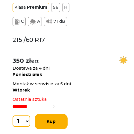
Klasa
Premium
96
H
C
A
71 dB
215 /60 R17
350 zł
/szt.
Dostawa za 4 dni
Poniedziałek
Montaż w serwisie za 5 dni
Wtorek
Ostatnia sztuka
Kup