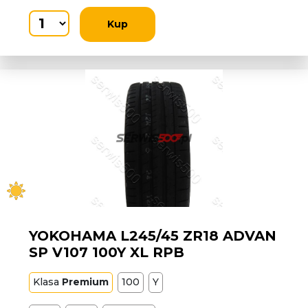
Kup
YOKOHAMA L245/45 ZR18 ADVAN
SP V107 100Y XL RPB
Klasa
Premium
100
Y