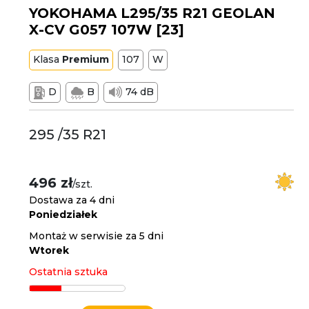
YOKOHAMA L295/35 R21 GEOLAN
X-CV G057 107W [23]
Klasa
Premium
107
W
D
B
74 dB
295 /35 R21
496 zł
/szt.
Dostawa za 4 dni
Poniedziałek
Montaż w serwisie za 5 dni
Wtorek
Ostatnia sztuka