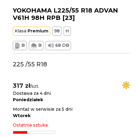
YOKOHAMA L225/55 R18 ADVAN
V61H 98H RPB [23]
Klasa
Premium
98
H
B
B
68 DB
225 /55 R18
317 zł
/szt.
Dostawa za 4 dni
Poniedziałek
Montaż w serwisie za 5 dni
Wtorek
Ostatnia sztuka