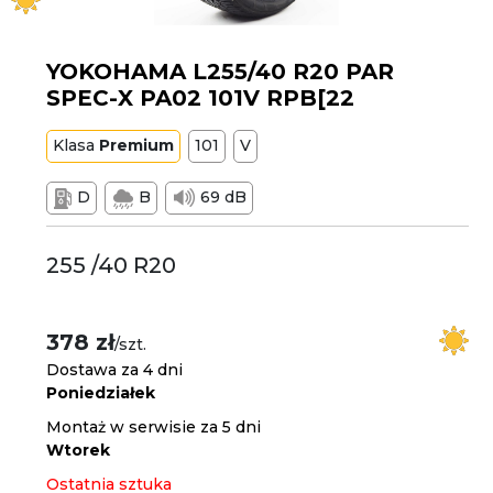
YOKOHAMA L255/40 R20 PAR
SPEC-X PA02 101V RPB[22
Klasa
Premium
101
V
D
B
69 dB
255 /40 R20
378 zł
/szt.
Dostawa za 4 dni
Poniedziałek
Montaż w serwisie za 5 dni
Wtorek
Ostatnia sztuka