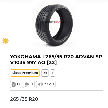
YOKOHAMA L265/35 R20 ADVAN SP
V103S 99Y AO [22]
Klasa
Premium
99
Y
D
B
73 dB
265 /35 R20