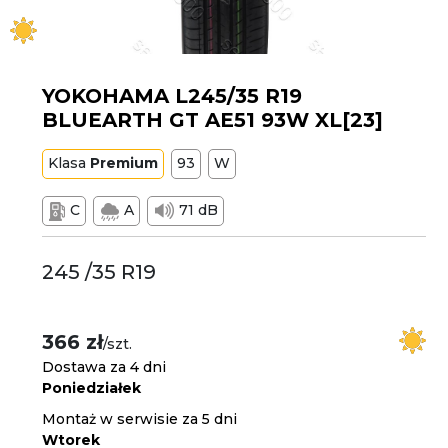
YOKOHAMA L245/35 R19
BLUEARTH GT AE51 93W XL[23]
Klasa
Premium
93
W
C
A
71 dB
245 /35 R19
366 zł
/szt.
Dostawa za 4 dni
Poniedziałek
Montaż w serwisie za 5 dni
Wtorek