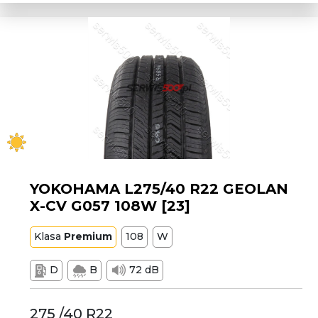
YOKOHAMA L275/40 R22 GEOLAN
X-CV G057 108W [23]
Klasa
Premium
108
W
D
B
72 dB
275 /40 R22