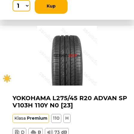
Kup
YOKOHAMA L275/45 R20 ADVAN SP
V103H 110Y N0 [23]
Klasa
Premium
110
H
D
B
73 dB