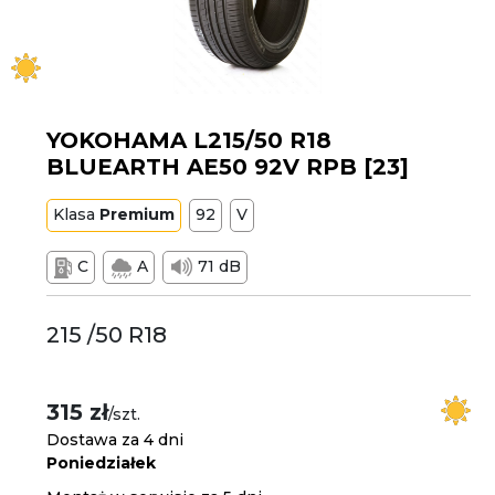
YOKOHAMA L215/50 R18
BLUEARTH AE50 92V RPB [23]
Klasa
Premium
92
V
C
A
71 dB
215 /50 R18
315 zł
/szt.
Dostawa za 4 dni
Poniedziałek