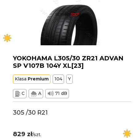
YOKOHAMA L305/30 ZR21 ADVAN
SP V107B 104Y XL[23]
Klasa
Premium
104
Y
C
A
71 dB
305 /30 R21
829 zł
/szt.