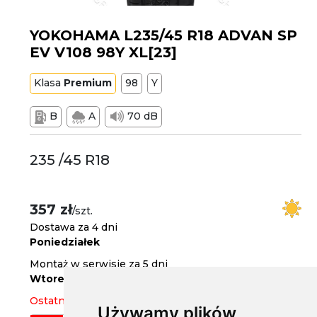
YOKOHAMA L235/45 R18 ADVAN SP
EV V108 98Y XL[23]
Klasa
Premium
98
Y
B
A
70 dB
235 /45 R18
357 zł
/szt.
Dostawa za 4 dni
Poniedziałek
Montaż w serwisie za 5 dni
Wtorek
Ostatnia sztuka
Używamy plików