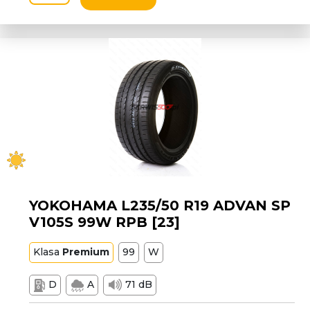
YOKOHAMA L235/50 R19 ADVAN SP
V105S 99W RPB [23]
Klasa
Premium
99
W
D
A
71 dB