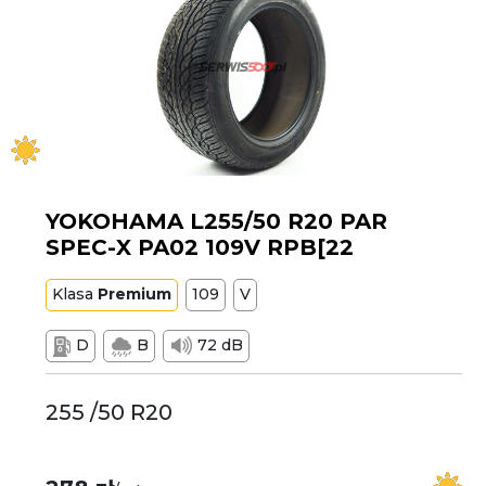
YOKOHAMA L255/50 R20 PAR
SPEC-X PA02 109V RPB[22
Klasa
Premium
109
V
D
B
72 dB
255 /50 R20