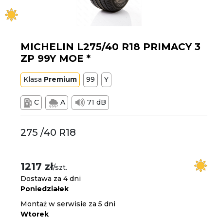
MICHELIN L275/40 R18 PRIMACY 3
ZP 99Y MOE *
Klasa
Premium
99
Y
C
A
71 dB
275 /40 R18
1217 zł
/szt.
Dostawa za 4 dni
Poniedziałek
Montaż w serwisie za 5 dni
Wtorek