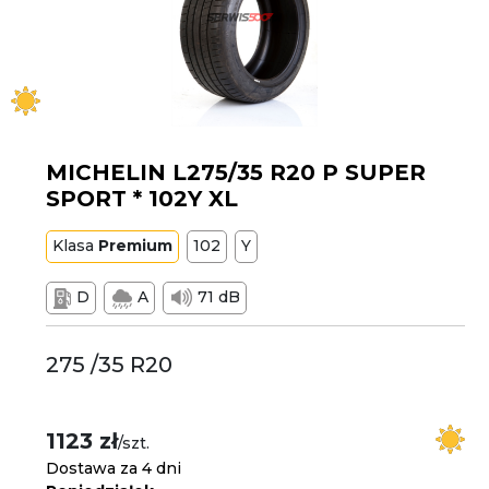
MICHELIN L275/35 R20 P SUPER
SPORT * 102Y XL
Klasa
Premium
102
Y
D
A
71 dB
275 /35 R20
1123 zł
/szt.
Dostawa za 4 dni