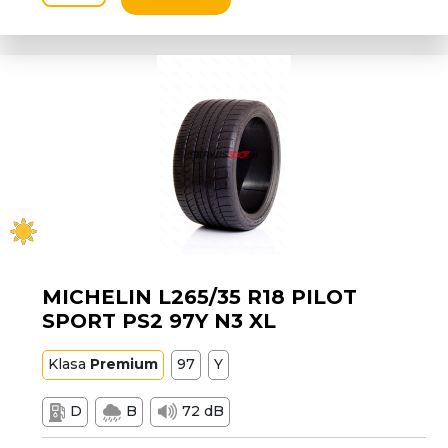
MICHELIN L265/35 R18 PILOT
SPORT PS2 97Y N3 XL
Klasa
Premium
97
Y
D
B
72 dB