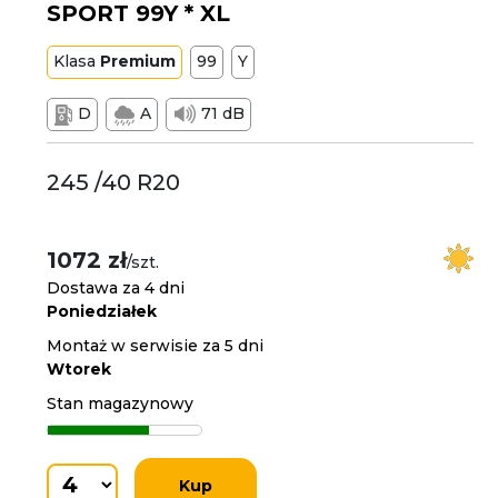
SPORT 99Y * XL
Klasa
Premium
99
Y
D
A
71 dB
245 /40 R20
1072 zł
/szt.
Dostawa za 4 dni
Poniedziałek
Montaż w serwisie za 5 dni
Wtorek
Stan magazynowy
Kup