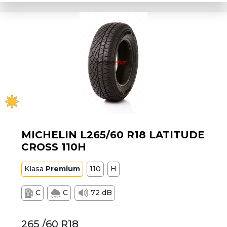
MICHELIN L265/60 R18 LATITUDE
CROSS 110H
Klasa
Premium
110
H
C
C
72 dB
265 /60 R18