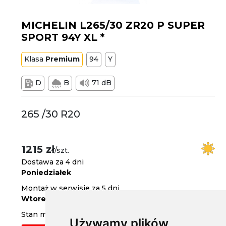
MICHELIN L265/30 ZR20 P SUPER
SPORT 94Y XL *
Klasa
Premium
94
Y
D
B
71 dB
265 /30 R20
1215 zł
/szt.
Dostawa za 4 dni
Poniedziałek
Montaż w serwisie za 5 dni
Wtorek
Stan magazynowy
Używamy plików