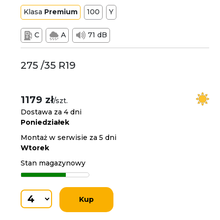
Klasa
Premium
100
Y
C
A
71 dB
275 /35 R19
1179 zł
/szt.
Dostawa za 4 dni
Poniedziałek
Montaż w serwisie za 5 dni
Wtorek
Stan magazynowy
Kup