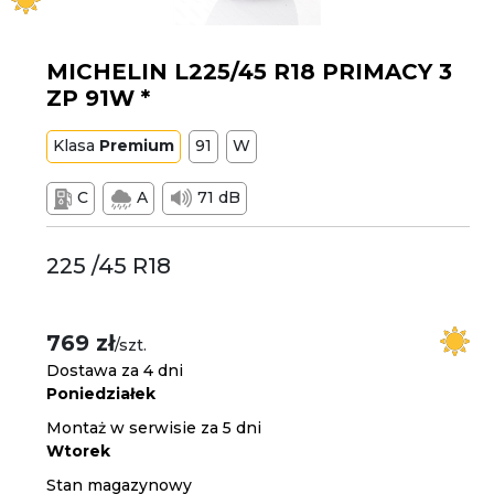
MICHELIN L225/45 R18 PRIMACY 3
ZP 91W *
Klasa
Premium
91
W
C
A
71 dB
225 /45 R18
769 zł
/szt.
Dostawa za 4 dni
Poniedziałek
Montaż w serwisie za 5 dni
Wtorek
Stan magazynowy