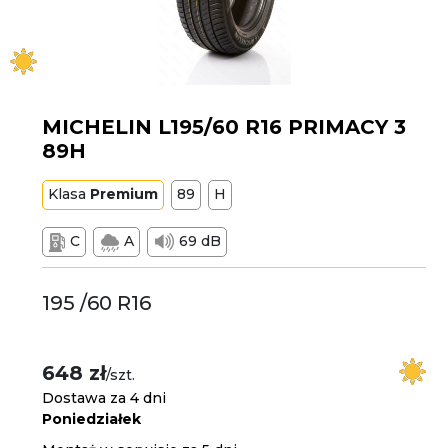
MICHELIN L195/60 R16 PRIMACY 3
89H
Klasa
Premium
89
H
C
A
69 dB
195 /60 R16
648 zł
/szt.
Dostawa za 4 dni
Poniedziałek