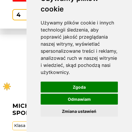
cookie
Kup
Używamy plików cookie i innych
technologii śledzenia, aby
poprawić jakość przeglądania
naszej witryny, wyświetlać
spersonalizowane treści i reklamy,
analizować ruch w naszej witrynie
i wiedzieć, skąd pochodzą nasi
użytkownicy.
Zgoda
Odmawiam
MICHELIN L235/55 R19 LATITUDE
Zmiana ustawień
SPORT 3 101W AO
Klasa
Premium
101
W