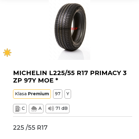
MICHELIN L225/55 R17 PRIMACY 3
ZP 97Y MOE *
Klasa
Premium
97
Y
C
A
71 dB
225 /55 R17