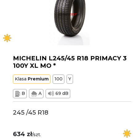
MICHELIN L245/45 R18 PRIMACY 3
100Y XL MO *
Klasa
Premium
100
Y
B
A
69 dB
245 /45 R18
634 zł
/szt.