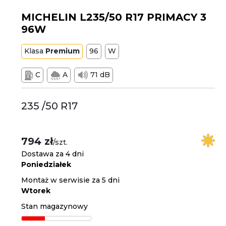
MICHELIN L235/50 R17 PRIMACY 3
96W
Klasa
Premium
96
W
C
A
71 dB
235 /50 R17
794 zł
/szt.
Dostawa za 4 dni
Poniedziałek
Montaż w serwisie za 5 dni
Wtorek
Stan magazynowy