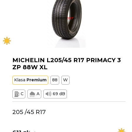
MICHELIN L205/45 R17 PRIMACY 3
ZP 88W XL
Klasa
Premium
88
W
C
A
69 dB
205 /45 R17