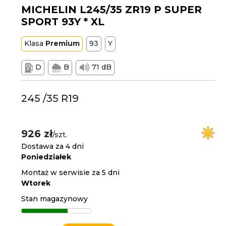
MICHELIN L245/35 ZR19 P SUPER
SPORT 93Y * XL
Klasa
Premium
93
Y
D
B
71 dB
245 /35 R19
926 zł
/szt.
Dostawa za 4 dni
Poniedziałek
Montaż w serwisie za 5 dni
Wtorek
Stan magazynowy