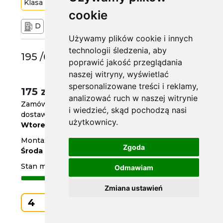
Klasa
Budżetowa
88
H
cookie
D
C
71 dB
Używamy plików cookie i innych
technologii śledzenia, aby
195 /60 R15
poprawić jakość przeglądania
naszej witryny, wyświetlać
spersonalizowane treści i reklamy,
175 zł
/szt.
analizować ruch w naszej witrynie
Zamów do
godz. 14
i wiedzieć, skąd pochodzą nasi
dostawa już jutro
użytkownicy.
Wtorek
Montaż w serwisie za 2 dni
Zgoda
Środa
Stan magazynowy
Odmawiam
Zmiana ustawień
Kup