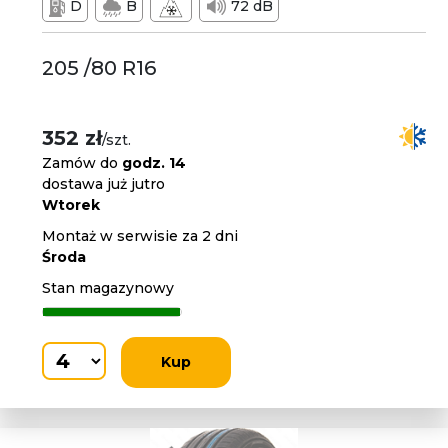
D
B
72 dB
205 /80 R16
352 zł
/szt.
Zamów do
godz. 14
dostawa już jutro
Wtorek
Montaż w serwisie za 2 dni
Środa
Stan magazynowy
Kup