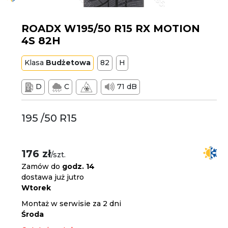
ROADX W195/50 R15 RX MOTION
4S 82H
Klasa
Budżetowa
82
H
D
C
71 dB
195 /50 R15
176 zł
/szt.
Zamów do
godz. 14
dostawa już jutro
Wtorek
Montaż w serwisie za 2 dni
Środa