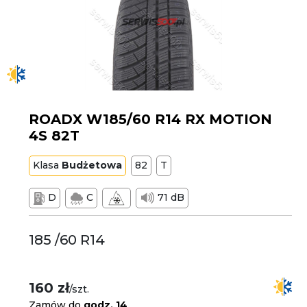
ROADX W185/60 R14 RX MOTION
4S 82T
Klasa
Budżetowa
82
T
D
C
71 dB
185 /60 R14
160 zł
/szt.
Zamów do
godz. 14