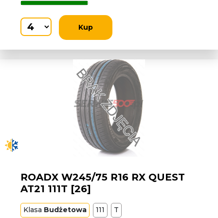
Kup
ROADX W245/75 R16 RX QUEST
AT21 111T [26]
Klasa
Budżetowa
111
T