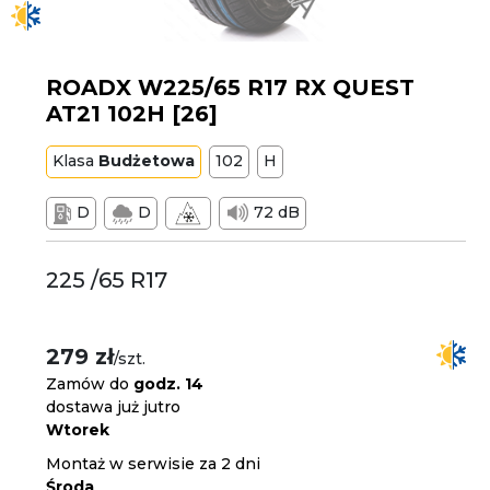
ROADX W225/65 R17 RX QUEST
AT21 102H [26]
Klasa
Budżetowa
102
H
D
D
72 dB
225 /65 R17
279 zł
/szt.
Zamów do
godz. 14
dostawa już jutro
Wtorek
Montaż w serwisie za 2 dni
Środa