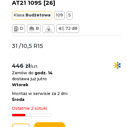
AT21 109S [26]
Klasa
Budżetowa
109
S
D
B
72 dB
31 /10,5 R15
446 zł
/szt.
Zamów do
godz. 14
dostawa już jutro
Wtorek
Montaż w serwisie za 2 dni
Środa
Ostatnie 2 sztuki