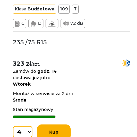
Klasa
Budżetowa
109
T
C
D
72 dB
235 /75 R15
323 zł
/szt.
Zamów do
godz. 14
dostawa już jutro
Wtorek
Montaż w serwisie za 2 dni
Środa
Stan magazynowy
Kup