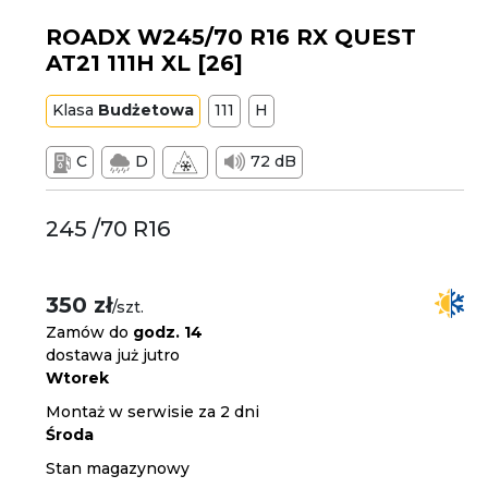
ROADX W245/70 R16 RX QUEST
AT21 111H XL [26]
Klasa
Budżetowa
111
H
C
D
72 dB
245 /70 R16
350 zł
/szt.
Zamów do
godz. 14
dostawa już jutro
Wtorek
Montaż w serwisie za 2 dni
Środa
Stan magazynowy