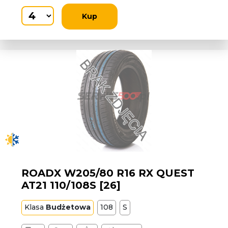
Kup
ROADX W205/80 R16 RX QUEST
AT21 110/108S [26]
Klasa
Budżetowa
108
S