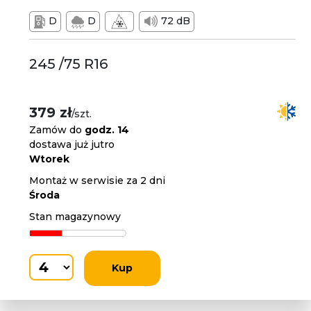
D
D
72 dB
245 /75 R16
379 zł
/szt.
Zamów do
godz. 14
dostawa już jutro
Wtorek
Montaż w serwisie za 2 dni
Środa
Stan magazynowy
Kup