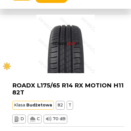
ROADX L175/65 R14 RX MOTION H11
82T
Klasa
Budżetowa
82
T
D
C
70 dB