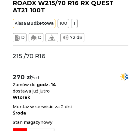
ROADX W215/70 R16 RX QUEST
AT21 100T
Klasa
Budżetowa
100
T
D
D
72 dB
215 /70 R16
270 zł
/szt.
Zamów do
godz. 14
dostawa już jutro
Wtorek
Montaż w serwisie za 2 dni
Środa
Stan magazynowy