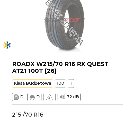
ROADX W215/70 R16 RX QUEST
AT21 100T [26]
Klasa
Budżetowa
100
T
D
D
72 dB
215 /70 R16