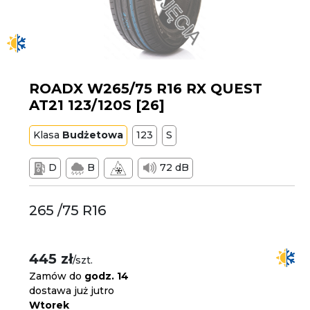
ROADX W265/75 R16 RX QUEST
AT21 123/120S [26]
Klasa
Budżetowa
123
S
D
B
72 dB
265 /75 R16
445 zł
/szt.
Zamów do
godz. 14
dostawa już jutro
Wtorek