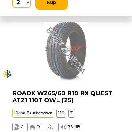
Kup
ROADX W265/60 R18 RX QUEST
AT21 110T OWL [25]
Klasa
Budżetowa
110
T
C
D
73 dB