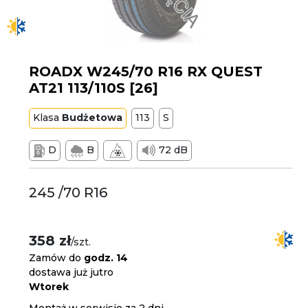
ROADX W245/70 R16 RX QUEST
AT21 113/110S [26]
Klasa
Budżetowa
113
S
D
B
72 dB
245 /70 R16
358 zł
/szt.
Zamów do
godz. 14
dostawa już jutro
Wtorek