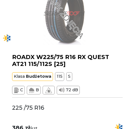
ROADX W225/75 R16 RX QUEST
AT21 115/112S [25]
Klasa
Budżetowa
115
S
C
B
72 dB
225 /75 R16
386 zł
/szt.