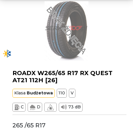
ROADX W265/65 R17 RX QUEST
AT21 112H [26]
Klasa
Budżetowa
110
V
C
D
73 dB
265 /65 R17