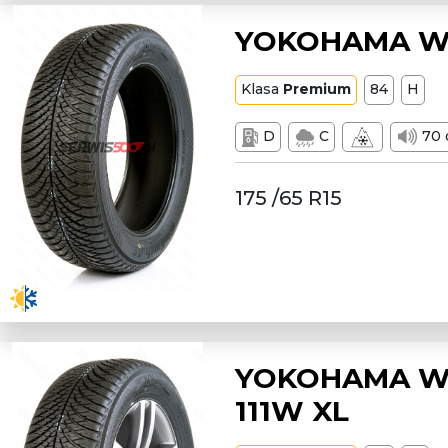
YOKOHAMA W1
Klasa
Premium
84
H
D
C
70 
175 /65 R15
YOKOHAMA W2
111W XL