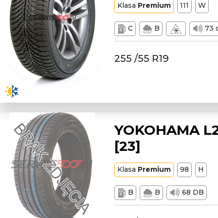
Klasa
Premium
111
W
C
B
73 
255 /55 R19
YOKOHAMA L22
[23]
Klasa
Premium
98
H
B
B
68 DB