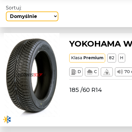
Sortuj:
YOKOHAMA W1
Klasa
Premium
82
H
D
C
70 
185 /60 R14