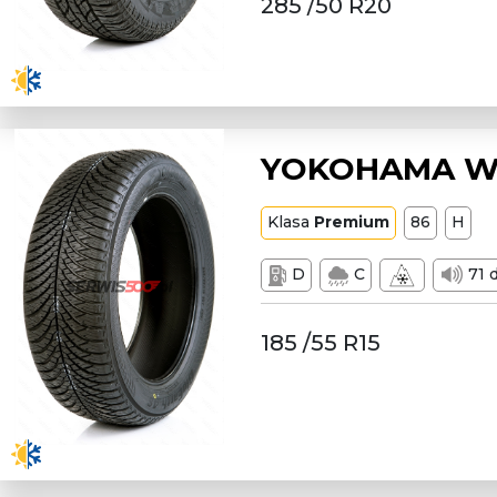
285 /50 R20
YOKOHAMA W1
Klasa
Premium
86
H
D
C
71 
185 /55 R15