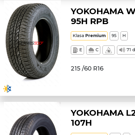
YOKOHAMA W2
95H RPB
Klasa
Premium
95
H
E
C
71 
215 /60 R16
YOKOHAMA L2
107H