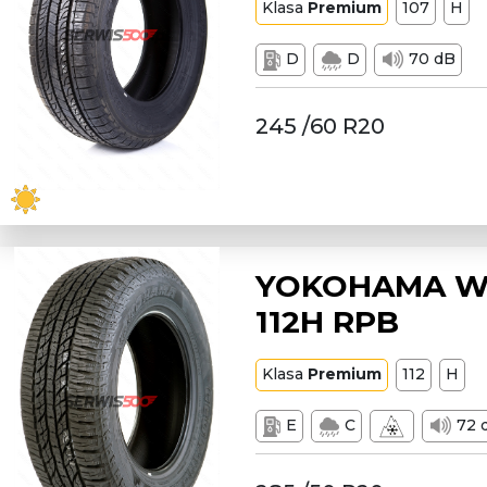
Klasa
Premium
107
H
D
D
70 dB
245 /60 R20
YOKOHAMA W2
112H RPB
Klasa
Premium
112
H
E
C
72 