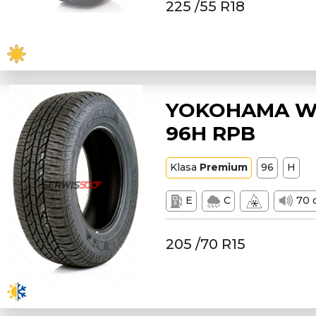
225 /55 R18
YOKOHAMA W2
96H RPB
Klasa
Premium
96
H
E
C
70 
205 /70 R15