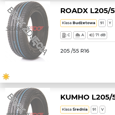
ROADX L205/55
Klasa
Budżetowa
91
Y
C
A
71 dB
205 /55 R16
KUMHO L205/55
Klasa
Średnia
91
V