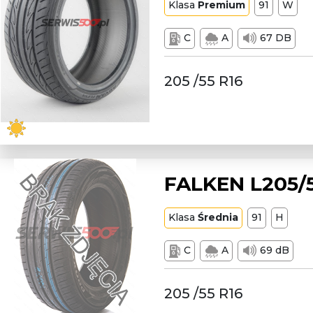
Klasa
Premium
91
W
C
A
67 DB
205 /55 R16
FALKEN L205/5
Klasa
Średnia
91
H
C
A
69 dB
205 /55 R16