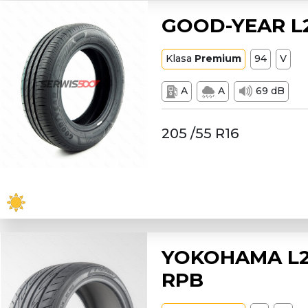
GOOD-YEAR L20
Klasa
Premium
94
V
A
A
69 dB
205 /55 R16
YOKOHAMA L20
RPB