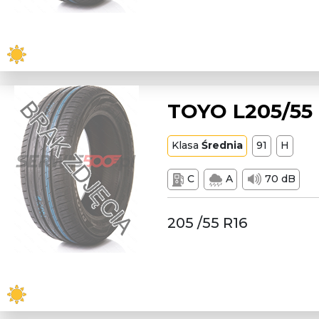
TOYO L205/55
Klasa
Średnia
91
H
C
A
70 dB
205 /55 R16