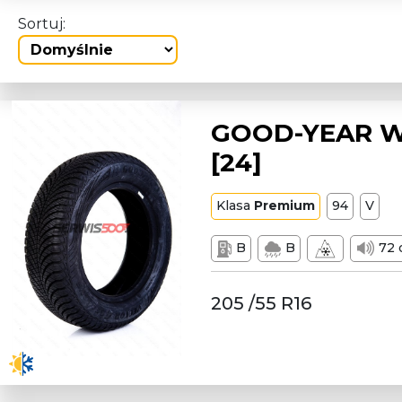
Sortuj:
GOOD-YEAR W2
[24]
Klasa
Premium
94
V
B
B
72 
205 /55 R16