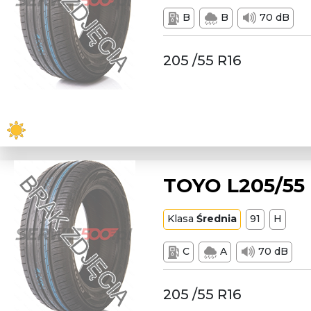
B
B
70 dB
205 /55 R16
TOYO L205/55
Klasa
Średnia
91
H
C
A
70 dB
205 /55 R16