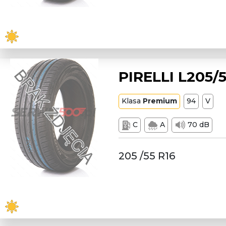
PIRELLI L205/
Klasa
Premium
94
V
C
A
70 dB
205 /55 R16