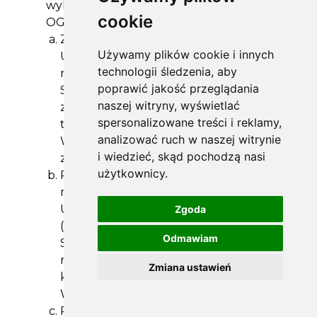
wykonania usług w SERWISIE
cookie
OGUMIENIA
Za pośrednictwem SERWISU WWW
Używamy plików cookie i innych
UŻYTKOWNIK może dokonać
technologii śledzenia, aby
rezerwacji terminu wykonania usługi w
poprawić jakość przeglądania
SERWISIE OGUMIENIA, zarówno
naszej witryny, wyświetlać
związanej ze złożeniem zamówienia na
spersonalizowane treści i reklamy,
towar prezentowany w SERWISIE
analizować ruch w naszej witrynie
WWW, jak niezależnie od takiego
i wiedzieć, skąd pochodzą nasi
zamówienia.
użytkownicy.
Rezerwacja terminu wykonania usługi
może być dokonana przez
UŻYTKOWNIKÓW zarejestrowanych
Zgoda
(posiadających konto UŻYTKOWNIKA w
Odmawiam
SERWISIE WWW) oraz
niezarejestrowanych (nie posiadających
Zmiana ustawień
konta UŻYTKOWNIKA w SERWISIE
WWW).
Rezerwacji usług dostępnych za