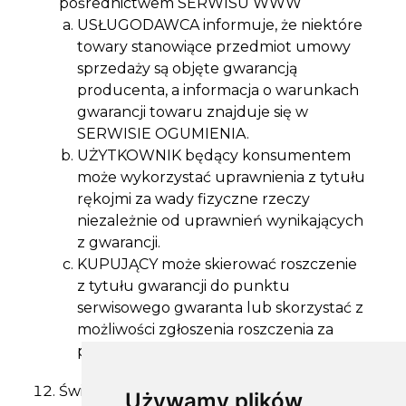
pośrednictwem SERWISU WWW
USŁUGODAWCA informuje, że niektóre
towary stanowiące przedmiot umowy
sprzedaży są objęte gwarancją
producenta, a informacja o warunkach
gwarancji towaru znajduje się w
SERWISIE OGUMIENIA.
UŻYTKOWNIK będący konsumentem
może wykorzystać uprawnienia z tytułu
rękojmi za wady fizyczne rzeczy
niezależnie od uprawnień wynikających
z gwarancji.
KUPUJĄCY może skierować roszczenie
z tytułu gwarancji do punktu
serwisowego gwaranta lub skorzystać z
możliwości zgłoszenia roszczenia za
pośrednictwem USŁUGODAWCY.
Świadczenie usługi rezerwacji terminu
Używamy plików