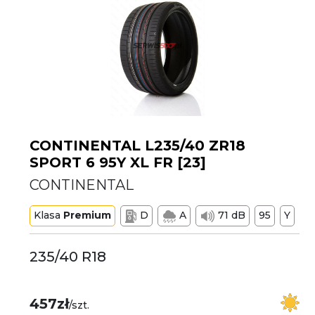
CONTINENTAL L235/40 ZR18
SPORT 6 95Y XL FR [23]
CONTINENTAL
Klasa
Premium
D
A
71 dB
95
Y
235/40 R18
457zł
/szt.