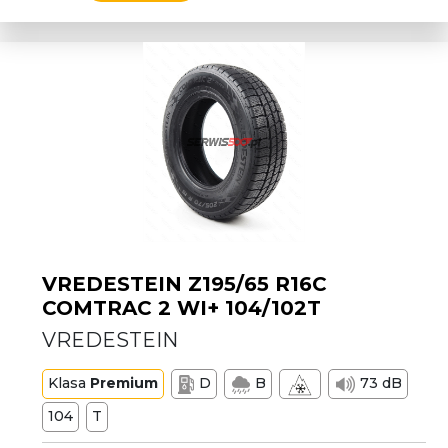
VREDESTEIN Z195/65 R16C
COMTRAC 2 WI+ 104/102T
VREDESTEIN
Klasa
Premium
D
B
73 dB
104
T