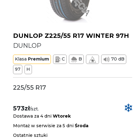
DUNLOP Z225/55 R17 WINTER 97H
DUNLOP
Klasa
Premium
C
B
70 dB
97
H
225/55 R17
573zł
/szt.
Dostawa za 4 dni
Wtorek
Montaż w serwisie za 5 dni
Środa
Ostatnie sztuki