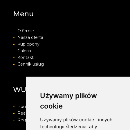
Menu
-
O firmie
-
Nasza oferta
-
Kup opony
-
Galeria
-
Kontakt
-
Cennik usług
WULKAN
Używamy plików
cookie
-
Pouczenie o prawie do odstapienia od umowy
-
Realizacja zamówienia i formy płatności
Używamy plików cookie i innych
-
Regulamin i Polityka prywatności
technologii śledzenia, aby