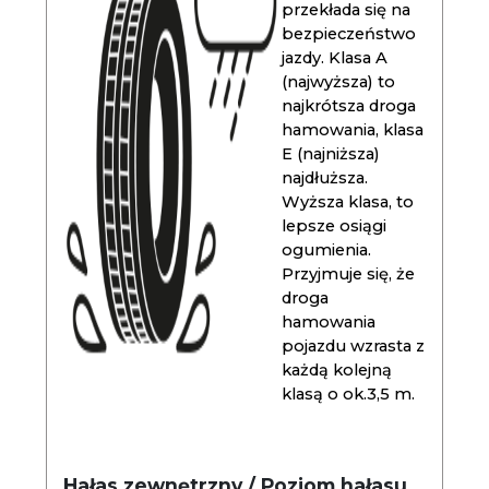
przekłada się na
bezpieczeństwo
jazdy. Klasa A
(najwyższa) to
najkrótsza droga
hamowania, klasa
E (najniższa)
najdłuższa.
Wyższa klasa, to
lepsze osiągi
ogumienia.
Przyjmuje się, że
droga
hamowania
pojazdu wzrasta z
każdą kolejną
klasą o ok.3,5 m.
Hałas zewnętrzny / Poziom hałasu