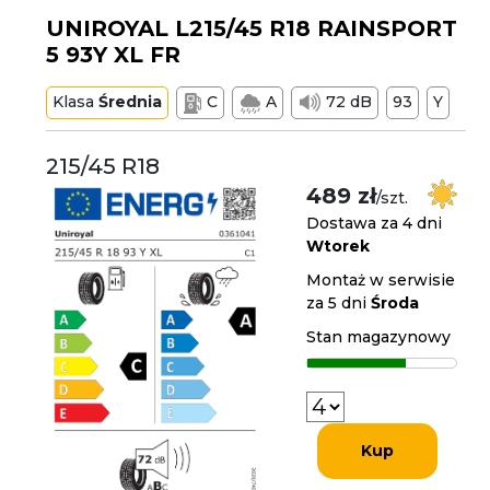
UNIROYAL L215/45 R18 RAINSPORT
5 93Y XL FR
Klasa
Średnia
C
A
72 dB
93
Y
215/45 R18
489 zł
/szt.
Dostawa za 4 dni
Wtorek
Montaż w serwisie
za 5 dni
Środa
Stan magazynowy
Kup