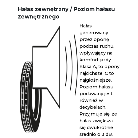
Hałas zewnętrzny / Poziom hałasu
zewnętrznego
Hałas
generowany
przez oponę
podczas ruchu,
wpływający na
komfort jazdy.
Klasa A, to opony
najcichsze, C to
najgłośniejsze.
Poziom hałasu
podawany jest
również w
decybelach.
Przyjmuje się, że
hałas zwiększa
się dwukrotnie
średnio o 3 dB.