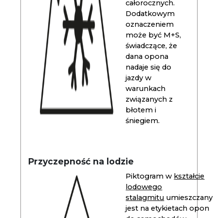
całorocznych.
Dodatkowym
oznaczeniem
może być M+S,
świadczące, że
dana opona
nadaje się do
jazdy w
warunkach
związanych z
błotem i
śniegiem.
Przyczepność na lodzie
Piktogram w
kształcie
lodowego
stalagmitu
umieszczany
jest na etykietach opon