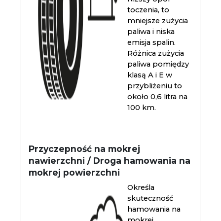
toczenia, to
mniejsze zużycia
paliwa i niska
emisja spalin.
Różnica zużycia
paliwa pomiędzy
klasą A i E w
przybliżeniu to
około 0,6 litra na
100 km.
Przyczepność na mokrej
nawierzchni / Droga hamowania na
mokrej powierzchni
Określa
skuteczność
hamowania na
mokrej