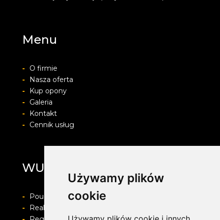
Menu
-
O firmie
-
Nasza oferta
-
Kup opony
-
Galeria
-
Kontakt
-
Cennik usług
WULKAN
Używamy plików
cookie
-
Pouczenie o prawie do odstapienia od umowy
-
Realizacja zamówienia i formy płatności
Używamy plików cookie i innych
-
Regulamin i Polityka prywatności