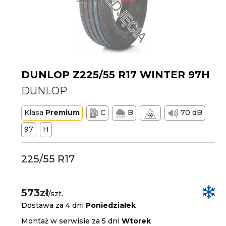
DUNLOP Z225/55 R17 WINTER 97H
DUNLOP
Klasa
Premium
C
B
70 dB
97
H
225/55 R17
573zł
/szt.
Dostawa za 4 dni
Poniedziałek
Montaż w serwisie za 5 dni
Wtorek