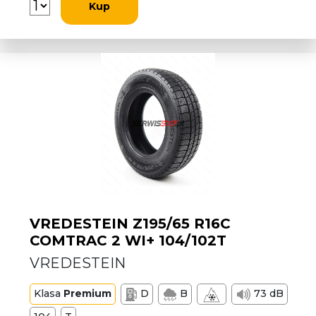
Kup
VREDESTEIN Z195/65 R16C
COMTRAC 2 WI+ 104/102T
VREDESTEIN
Klasa
Premium
D
B
73 dB