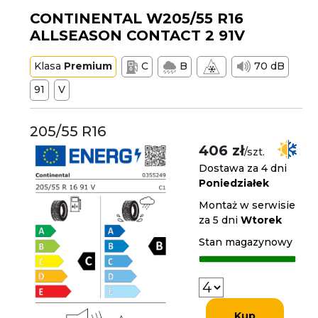
CONTINENTAL W205/55 R16
ALLSEASON CONTACT 2 91V
Klasa
Premium
C
B
70 dB
91
V
205/55 R16
406 zł
/szt.
Dostawa za 4 dni
Poniedziałek
Montaż w serwisie
za 5 dni
Wtorek
Stan magazynowy
Kup