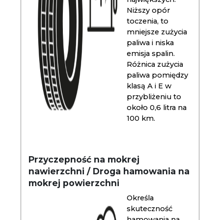
Niższy opór
toczenia, to
mniejsze zużycia
paliwa i niska
emisja spalin.
Różnica zużycia
paliwa pomiędzy
klasą A i E w
przybliżeniu to
około 0,6 litra na
100 km.
Przyczepność na mokrej
nawierzchni / Droga hamowania na
mokrej powierzchni
Określa
skuteczność
hamowania na