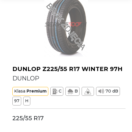
DUNLOP Z225/55 R17 WINTER 97H
DUNLOP
Klasa
Premium
C
B
70 dB
97
H
225/55 R17