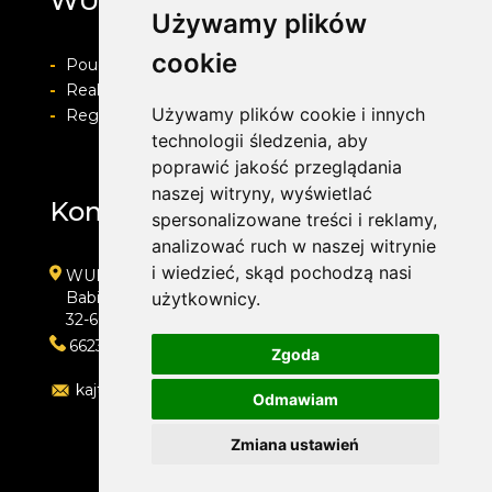
WULKAN
Używamy plików
cookie
-
Pouczenie o prawie do odstapienia od umowy
-
Realizacja zamówienia i formy płatności
Używamy plików cookie i innych
-
Regulamin i Polityka prywatności
technologii śledzenia, aby
poprawić jakość przeglądania
naszej witryny, wyświetlać
Kontakt
spersonalizowane treści i reklamy,
analizować ruch w naszej witrynie
i wiedzieć, skąd pochodzą nasi
WULKAN
Babice, ul. Śląska 50d
użytkownicy.
32-600 Oświęcim
662323454
Zgoda
kajtoch@gmail.com
Odmawiam
Zmiana ustawień