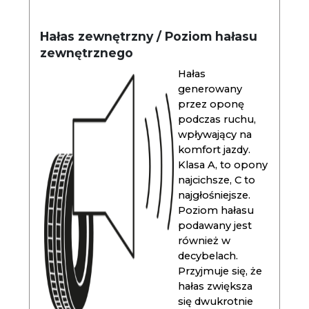
Hałas zewnętrzny / Poziom hałasu
zewnętrznego
Hałas
generowany
przez oponę
podczas ruchu,
wpływający na
komfort jazdy.
Klasa A, to opony
najcichsze, C to
najgłośniejsze.
Poziom hałasu
podawany jest
również w
decybelach.
Przyjmuje się, że
hałas zwiększa
się dwukrotnie