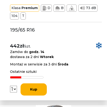
Klasa
Premium
D
B
73 dB
104
T
195/65 R16
442zł
/szt.
Zamów do
godz. 14
dostawa za 2 dni
Wtorek
Montaż w serwisie za 3 dni
Środa
Ostatnie sztuki
Kup