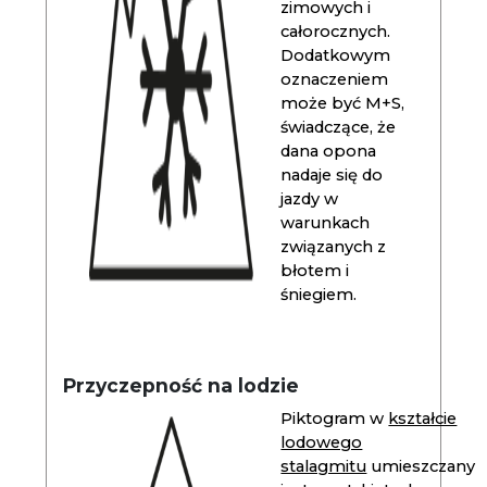
zimowych i
całorocznych.
Dodatkowym
oznaczeniem
może być M+S,
świadczące, że
dana opona
nadaje się do
jazdy w
warunkach
związanych z
błotem i
śniegiem.
Przyczepność na lodzie
Piktogram w
kształcie
lodowego
stalagmitu
umieszczany