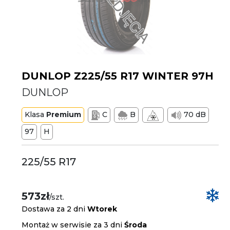
DUNLOP Z225/55 R17 WINTER 97H
DUNLOP
Klasa
Premium
C
B
70 dB
97
H
225/55 R17
573zł
/szt.
Dostawa za 2 dni
Wtorek
Montaż w serwisie za 3 dni
Środa