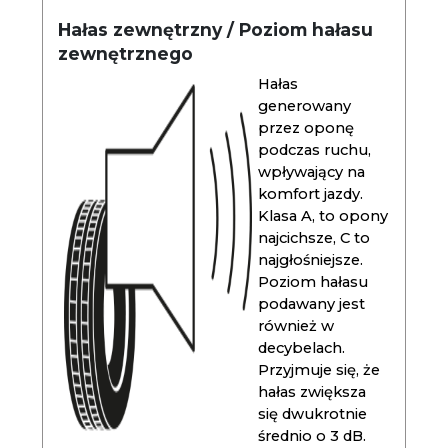
Hałas zewnętrzny / Poziom hałasu
zewnętrznego
Hałas
generowany
przez oponę
podczas ruchu,
wpływający na
komfort jazdy.
Klasa A, to opony
najcichsze, C to
najgłośniejsze.
Poziom hałasu
podawany jest
również w
decybelach.
Przyjmuje się, że
hałas zwiększa
się dwukrotnie
średnio o 3 dB.