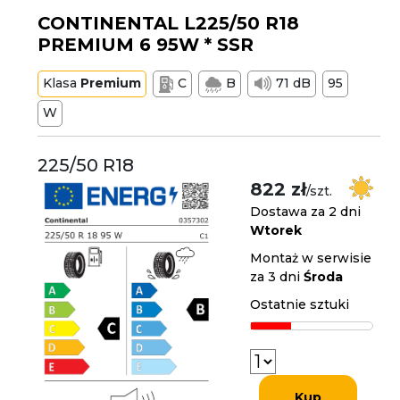
CONTINENTAL L225/50 R18
PREMIUM 6 95W * SSR
Klasa
Premium
C
B
71 dB
95
W
225/50 R18
822 zł
/szt.
Dostawa za 2 dni
Wtorek
Montaż w serwisie
za 3 dni
Środa
Ostatnie sztuki
Kup