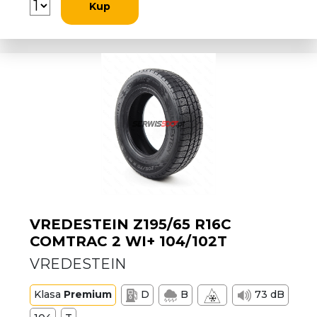
Kup
VREDESTEIN Z195/65 R16C
COMTRAC 2 WI+ 104/102T
VREDESTEIN
Klasa
Premium
D
B
73 dB