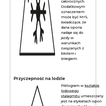
całorocznych.
Dodatkowym
oznaczeniem
może być M+S,
świadczące, że
dana opona
nadaje się do
jazdy w
warunkach
związanych z
błotem i
śniegiem.
Przyczepność na lodzie
Piktogram w
kształcie
lodowego
stalagmitu
umieszczany
jest na etykietach opon