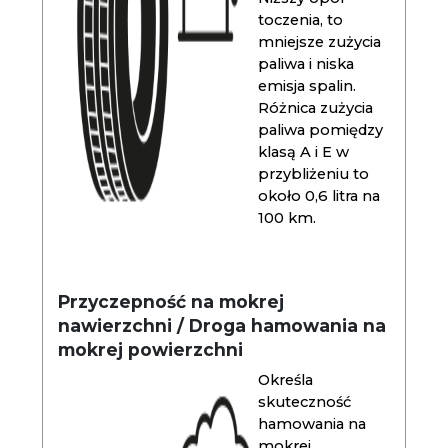
toczenia, to
mniejsze zużycia
paliwa i niska
emisja spalin.
Różnica zużycia
paliwa pomiędzy
klasą A i E w
przybliżeniu to
około 0,6 litra na
100 km.
Przyczepność na mokrej
nawierzchni / Droga hamowania na
mokrej powierzchni
Określa
skuteczność
hamowania na
mokrej