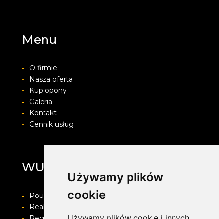
Menu
-
O firmie
-
Nasza oferta
-
Kup opony
-
Galeria
-
Kontakt
-
Cennik usług
WULKAN
Używamy plików
cookie
-
Pouczenie o prawie do odstapienia od umowy
-
Realizacja zamówienia i formy płatności
Używamy plików cookie i innych
-
Regulamin i Polityka prywatności