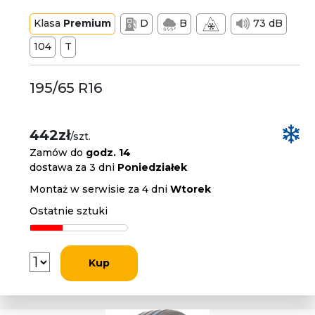
Klasa
Premium
D
B
73 dB
104
T
195/65 R16
442zł
/szt.
Zamów do
godz. 14
dostawa za 3 dni
Poniedziałek
Montaż w serwisie za 4 dni
Wtorek
Ostatnie sztuki
Kup