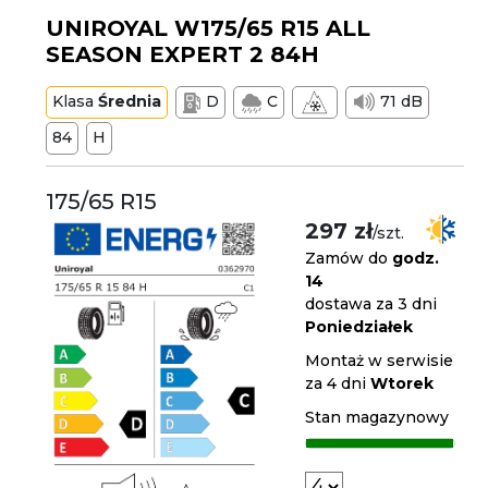
UNIROYAL W175/65 R15 ALL
SEASON EXPERT 2 84H
Klasa
Średnia
D
C
71 dB
84
H
175/65 R15
297 zł
/szt.
Zamów do
godz.
14
dostawa za 3 dni
Poniedziałek
Montaż w serwisie
za 4 dni
Wtorek
Stan magazynowy