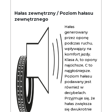
Hałas zewnętrzny / Poziom hałasu
zewnętrznego
Hałas
generowany
przez oponę
podczas ruchu,
wpływający na
komfort jazdy.
Klasa A, to opony
najcichsze, C to
najgłośniejsze.
Poziom hałasu
podawany jest
również w
decybelach.
Przyjmuje się, że
hałas zwiększa
się dwukrotnie