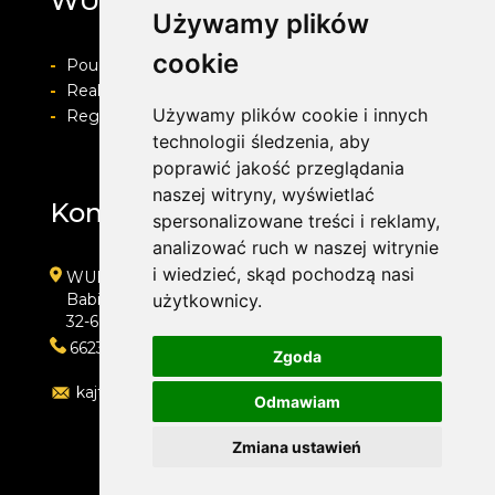
WULKAN
Używamy plików
cookie
-
Pouczenie o prawie do odstapienia od umowy
-
Realizacja zamówienia i formy płatności
Używamy plików cookie i innych
-
Regulamin i Polityka prywatności
technologii śledzenia, aby
poprawić jakość przeglądania
naszej witryny, wyświetlać
Kontakt
spersonalizowane treści i reklamy,
analizować ruch w naszej witrynie
i wiedzieć, skąd pochodzą nasi
WULKAN
Babice, ul. Śląska 50d
użytkownicy.
32-600 Oświęcim
662323454
Zgoda
kajtoch@gmail.com
Odmawiam
Zmiana ustawień