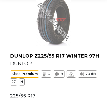
DUNLOP Z225/55 R17 WINTER 97H
DUNLOP
Klasa
Premium
C
B
70 dB
97
H
225/55 R17