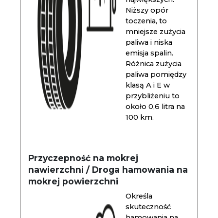
Niższy opór
toczenia, to
mniejsze zużycia
paliwa i niska
emisja spalin.
Różnica zużycia
paliwa pomiędzy
klasą A i E w
przybliżeniu to
około 0,6 litra na
100 km.
Przyczepność na mokrej
nawierzchni / Droga hamowania na
mokrej powierzchni
Określa
skuteczność
hamowania na