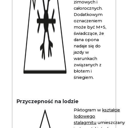
zimowych i
całorocznych.
Dodatkowym
oznaczeniem
może być M+S,
świadczące, że
dana opona
nadaje się do
jazdy w
warunkach
związanych z
błotem i
śniegiem.
Przyczepność na lodzie
Piktogram w
kształcie
lodowego
stalagmitu
umieszczany