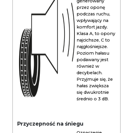
generowany
przez oponę
podczas ruchu,
wpływający na
komfort jazdy.
Klasa A, to opony
najcichsze, C to
najgłośniejsze.
Poziom hałasu
podawany jest
również w
decybelach.
Przyjmuje się, że
hałas zwiększa
się dwukrotnie
średnio o 3 dB.
Przyczepność na śniegu
Oznaczenie