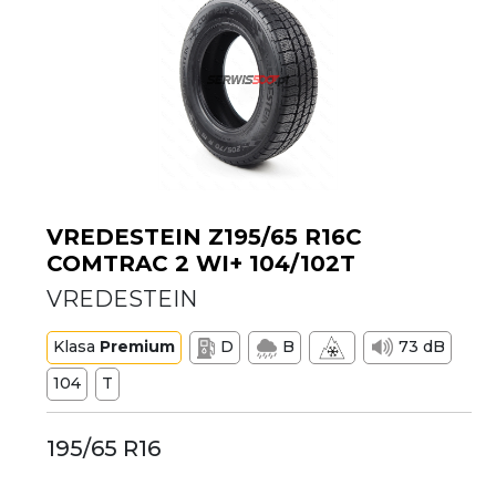
VREDESTEIN Z195/65 R16C
COMTRAC 2 WI+ 104/102T
VREDESTEIN
Klasa
Premium
D
B
73 dB
104
T
195/65 R16