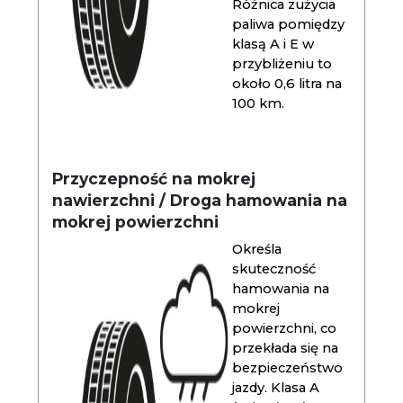
Różnica zużycia
paliwa pomiędzy
klasą A i E w
przybliżeniu to
około 0,6 litra na
100 km.
Przyczepność na mokrej
nawierzchni / Droga hamowania na
mokrej powierzchni
Określa
skuteczność
hamowania na
mokrej
powierzchni, co
przekłada się na
bezpieczeństwo
jazdy. Klasa A