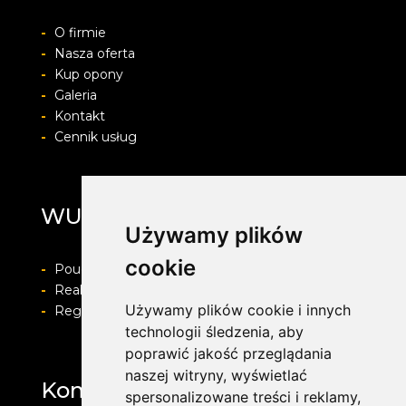
-
O firmie
-
Nasza oferta
-
Kup opony
-
Galeria
-
Kontakt
-
Cennik usług
WULKAN
Używamy plików
cookie
-
Pouczenie o prawie do odstapienia od umowy
-
Realizacja zamówienia i formy płatności
Używamy plików cookie i innych
-
Regulamin i Polityka prywatności
technologii śledzenia, aby
poprawić jakość przeglądania
naszej witryny, wyświetlać
Kontakt
spersonalizowane treści i reklamy,