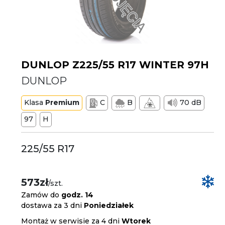
DUNLOP Z225/55 R17 WINTER 97H
DUNLOP
Klasa
Premium
C
B
70 dB
97
H
225/55 R17
573zł
/szt.
Zamów do
godz. 14
dostawa za 3 dni
Poniedziałek
Montaż w serwisie za 4 dni
Wtorek