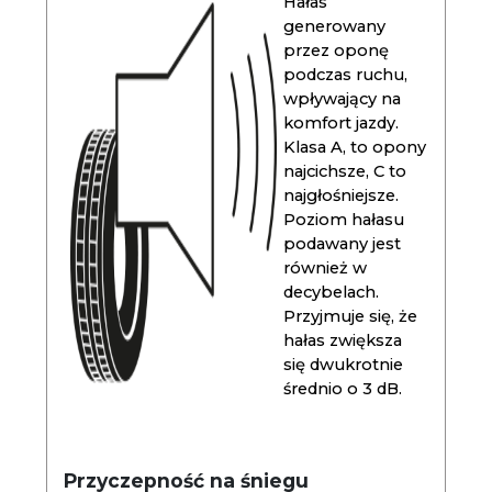
Hałas
generowany
przez oponę
podczas ruchu,
wpływający na
komfort jazdy.
Klasa A, to opony
najcichsze, C to
najgłośniejsze.
Poziom hałasu
podawany jest
również w
decybelach.
Przyjmuje się, że
hałas zwiększa
się dwukrotnie
średnio o 3 dB.
Przyczepność na śniegu