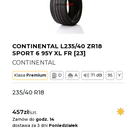
CONTINENTAL L235/40 ZR18
SPORT 6 95Y XL FR [23]
CONTINENTAL
Klasa
Premium
D
A
71 dB
95
Y
235/40 R18
457zł
/szt.
Zamów do
godz. 14
dostawa za 3 dni
Poniedziałek