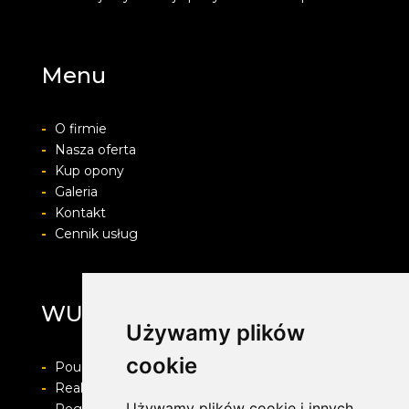
Menu
-
O firmie
-
Nasza oferta
-
Kup opony
-
Galeria
-
Kontakt
-
Cennik usług
WULKAN
Używamy plików
cookie
-
Pouczenie o prawie do odstapienia od umowy
-
Realizacja zamówienia i formy płatności
Używamy plików cookie i innych
-
Regulamin i Polityka prywatności