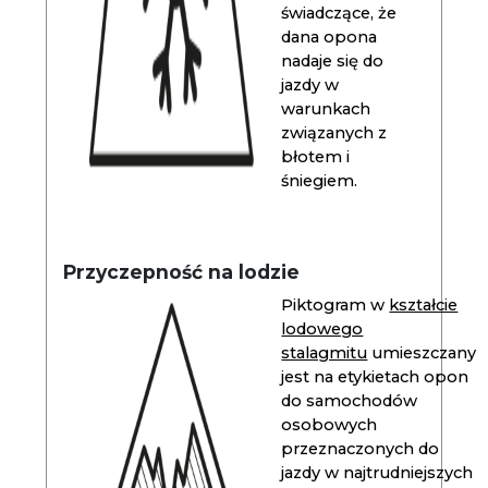
świadczące, że
dana opona
nadaje się do
jazdy w
warunkach
związanych z
błotem i
śniegiem.
Przyczepność na lodzie
Piktogram w
kształcie
lodowego
stalagmitu
umieszczany
jest na etykietach opon
do samochodów
osobowych
przeznaczonych do
jazdy w najtrudniejszych