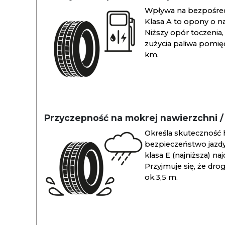
Wpływa na bezpośredn
Klasa A to opony o na
Niższy opór toczenia, 
zużycia paliwa pomiędz
km.
Przyczepność na mokrej nawierzchni 
Określa skuteczność 
bezpieczeństwo jazdy
klasa E (najniższa) na
Przyjmuje się, że dro
ok.3,5 m.