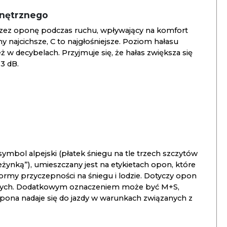
wnętrznego
zez oponę podczas ruchu, wpływający na komfort
ny najcichsze, C to najgłośniejsze. Poziom hałasu
 w decybelach. Przyjmuje się, że hałas zwiększa się
3 dB.
ymbol alpejski (płatek śniegu na tle trzech szczytów
ieżynką”), umieszczany jest na etykietach opon, które
ormy przyczepności na śniegu i lodzie. Dotyczy opon
znych. Dodatkowym oznaczeniem może być M+S,
opona nadaje się do jazdy w warunkach związanych z