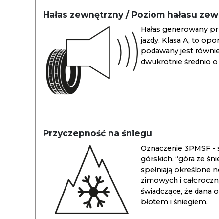
Hałas zewnętrzny / Poziom hałasu ze
Hałas generowany pr
jazdy. Klasa A, to opo
podawany jest również
dwukrotnie średnio o 
Przyczepność na śniegu
Oznaczenie 3PMSF - s
górskich, “góra ze śn
spełniają określone n
zimowych i całoroc
świadczące, że dana 
błotem i śniegiem.