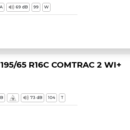
A
69 dB
99
W
195/65 R16C COMTRAC 2 WI+
B
73 dB
104
T