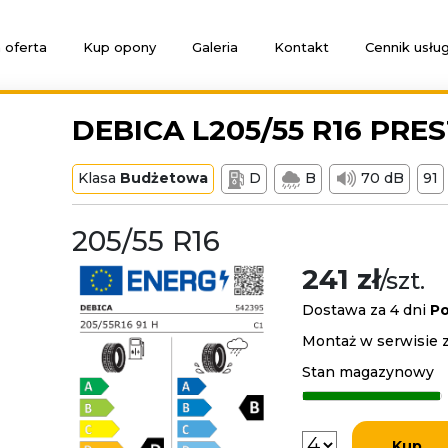
 oferta
Kup opony
Galeria
Kontakt
Cennik usłu
DEBICA L205/55 R16 PRES
Klasa
Budżetowa
D
B
70 dB
91
205/55 R16
241 zł
/szt.
Dostawa za 4 dni
Po
Montaż w serwisie z
Stan magazynowy
Kup