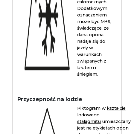
całorocznych.
Dodatkowym
oznaczeniem
może być M+S,
świadczące, że
dana opona
nadaje się do
jazdy w
warunkach
związanych z
błotem i
śniegiem.
Przyczepność na lodzie
Piktogram w
kształcie
lodowego
stalagmitu
umieszczany
jest na etykietach opon