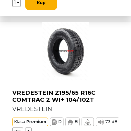
Kup
VREDESTEIN Z195/65 R16C
COMTRAC 2 WI+ 104/102T
VREDESTEIN
Klasa
Premium
D
B
73 dB