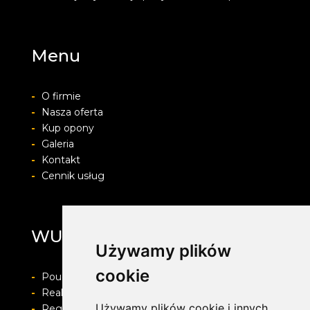
Menu
-
O firmie
-
Nasza oferta
-
Kup opony
-
Galeria
-
Kontakt
-
Cennik usług
WULKAN
Używamy plików
cookie
-
Pouczenie o prawie do odstapienia od umowy
-
Realizacja zamówienia i formy płatności
Używamy plików cookie i innych
-
Regulamin i Polityka prywatności