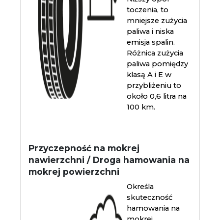
toczenia, to
mniejsze zużycia
paliwa i niska
emisja spalin.
Różnica zużycia
paliwa pomiędzy
klasą A i E w
przybliżeniu to
około 0,6 litra na
100 km.
Przyczepność na mokrej
nawierzchni / Droga hamowania na
mokrej powierzchni
Określa
skuteczność
hamowania na
mokrej