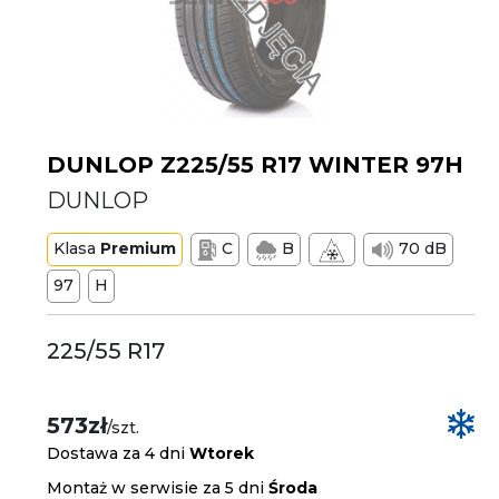
DUNLOP Z225/55 R17 WINTER 97H
DUNLOP
Klasa
Premium
C
B
70 dB
97
H
225/55 R17
573zł
/szt.
Dostawa za 4 dni
Wtorek
Montaż w serwisie za 5 dni
Środa