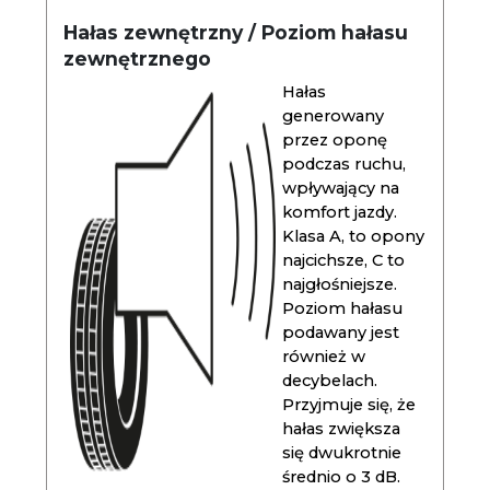
Hałas zewnętrzny / Poziom hałasu
zewnętrznego
Hałas
generowany
przez oponę
podczas ruchu,
wpływający na
komfort jazdy.
Klasa A, to opony
najcichsze, C to
najgłośniejsze.
Poziom hałasu
podawany jest
również w
decybelach.
Przyjmuje się, że
hałas zwiększa
się dwukrotnie
średnio o 3 dB.