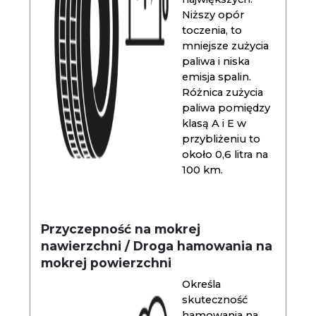
Niższy opór
toczenia, to
mniejsze zużycia
paliwa i niska
emisja spalin.
Różnica zużycia
paliwa pomiędzy
klasą A i E w
przybliżeniu to
około 0,6 litra na
100 km.
Przyczepność na mokrej
nawierzchni / Droga hamowania na
mokrej powierzchni
Określa
skuteczność
hamowania na