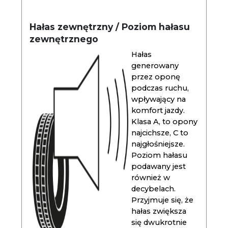
Hałas zewnętrzny / Poziom hałasu
zewnętrznego
Hałas
generowany
przez oponę
podczas ruchu,
wpływający na
komfort jazdy.
Klasa A, to opony
najcichsze, C to
najgłośniejsze.
Poziom hałasu
podawany jest
również w
decybelach.
Przyjmuje się, że
hałas zwiększa
się dwukrotnie