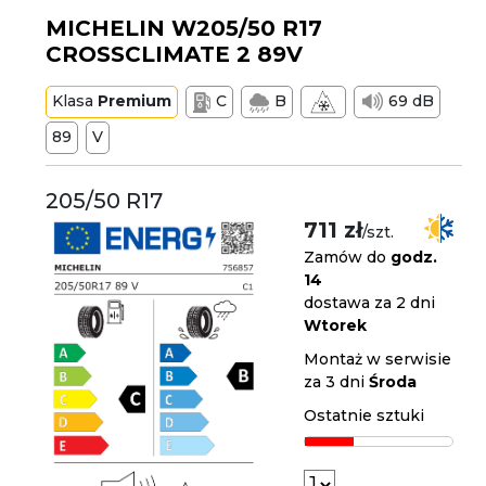
MICHELIN W205/50 R17
CROSSCLIMATE 2 89V
Klasa
Premium
C
B
69 dB
89
V
205/50 R17
711 zł
/szt.
Zamów do
godz.
14
dostawa za 2 dni
Wtorek
Montaż w serwisie
za 3 dni
Środa
Ostatnie sztuki