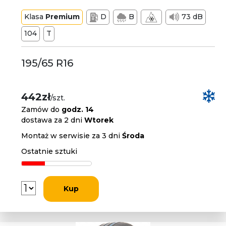
Klasa
Premium
D
B
73 dB
104
T
195/65 R16
442zł
/szt.
Zamów do
godz. 14
dostawa za 2 dni
Wtorek
Montaż w serwisie za 3 dni
Środa
Ostatnie sztuki
Kup