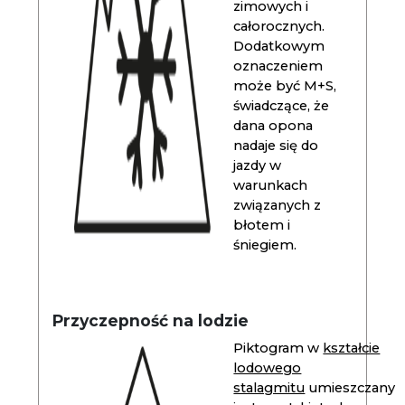
zimowych i
całorocznych.
Dodatkowym
oznaczeniem
może być M+S,
świadczące, że
dana opona
nadaje się do
jazdy w
warunkach
związanych z
błotem i
śniegiem.
Przyczepność na lodzie
Piktogram w
kształcie
lodowego
stalagmitu
umieszczany