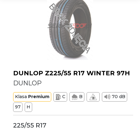
DUNLOP Z225/55 R17 WINTER 97H
DUNLOP
Klasa
Premium
C
B
70 dB
97
H
225/55 R17