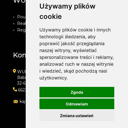
WULKAN
Używamy plików
cookie
-
Pouczenie o prawie do odstapienia od umowy
-
Realizacja zamówienia i formy płatności
Używamy plików cookie i innych
-
Regulamin i Polityka prywatności
technologii śledzenia, aby
poprawić jakość przeglądania
naszej witryny, wyświetlać
Kontakt
spersonalizowane treści i reklamy,
analizować ruch w naszej witrynie
i wiedzieć, skąd pochodzą nasi
WULKAN
Babice, ul. Śląska 50d
użytkownicy.
32-600 Oświęcim
662323454
Zgoda
kajtoch@gmail.com
Odmawiam
Zmiana ustawień