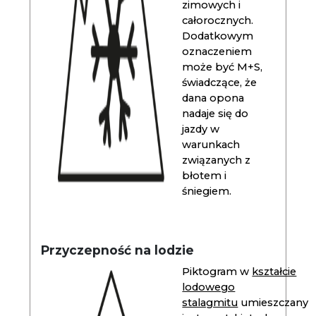
zimowych i
całorocznych.
Dodatkowym
oznaczeniem
może być M+S,
świadczące, że
dana opona
nadaje się do
jazdy w
warunkach
związanych z
błotem i
śniegiem.
Przyczepność na lodzie
Piktogram w
kształcie
lodowego
stalagmitu
umieszczany