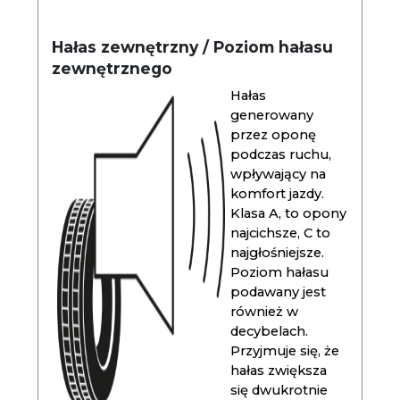
Hałas zewnętrzny / Poziom hałasu
zewnętrznego
Hałas
generowany
przez oponę
podczas ruchu,
wpływający na
komfort jazdy.
Klasa A, to opony
najcichsze, C to
najgłośniejsze.
Poziom hałasu
podawany jest
również w
decybelach.
Przyjmuje się, że
hałas zwiększa
się dwukrotnie