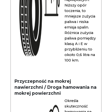
Niższy opór
toczenia, to
mniejsze zużycia
paliwa i niska
emisja spalin.
Różnica zużycia
paliwa pomiędzy
klasą A i E w
przybliżeniu to
około 0,6 litra na
100 km.
Przyczepność na mokrej
nawierzchni / Droga hamowania na
mokrej powierzchni
Określa
skuteczność
hamowania na