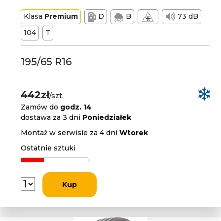
Klasa
Premium
D
B
73 dB
104
T
195/65 R16
442zł
/szt.
Zamów do
godz. 14
dostawa za 3 dni
Poniedziałek
Montaż w serwisie za 4 dni
Wtorek
Ostatnie sztuki
Kup