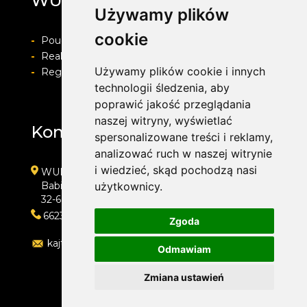
WULKAN
Używamy plików
cookie
-
Pouczenie o prawie do odstapienia od umowy
-
Realizacja zamówienia i formy płatności
Używamy plików cookie i innych
-
Regulamin i Polityka prywatności
technologii śledzenia, aby
poprawić jakość przeglądania
naszej witryny, wyświetlać
Kontakt
spersonalizowane treści i reklamy,
analizować ruch w naszej witrynie
i wiedzieć, skąd pochodzą nasi
WULKAN
Babice, ul. Śląska 50d
użytkownicy.
32-600 Oświęcim
662323454
Zgoda
kajtoch@gmail.com
Odmawiam
Zmiana ustawień