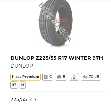
DUNLOP Z225/55 R17 WINTER 97H
DUNLOP
Klasa
Premium
C
B
70 dB
97
H
225/55 R17