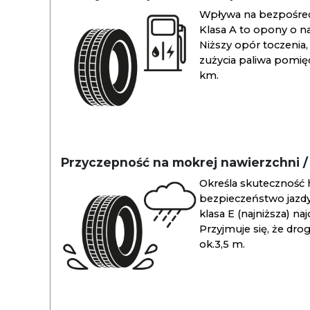
Wpływa na bezpośredn
Klasa A to opony o na
Niższy opór toczenia, 
zużycia paliwa pomiędz
km.
Przyczepność na mokrej nawierzchni 
Określa skuteczność 
bezpieczeństwo jazdy
klasa E (najniższa) na
Przyjmuje się, że dro
ok.3,5 m.