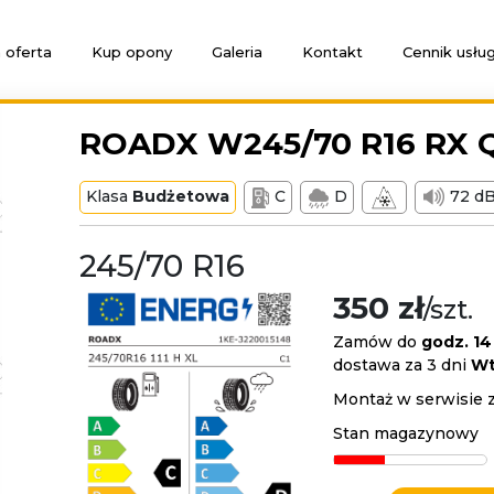
 oferta
Kup opony
Galeria
Kontakt
Cennik usłu
ROADX W245/70 R16 RX Q
Klasa
Budżetowa
C
D
72 d
245/70 R16
350 zł
/szt.
Zamów do
godz. 14
dostawa za 3 dni
Wt
Montaż w serwisie 
Stan magazynowy