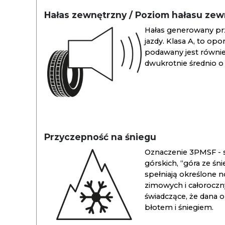
Hałas zewnętrzny / Poziom hałasu ze
Hałas generowany pr
jazdy. Klasa A, to opo
podawany jest również
dwukrotnie średnio o 
Przyczepność na śniegu
Oznaczenie 3PMSF - s
górskich, “góra ze śn
spełniają określone n
zimowych i całoroc
świadczące, że dana 
błotem i śniegiem.