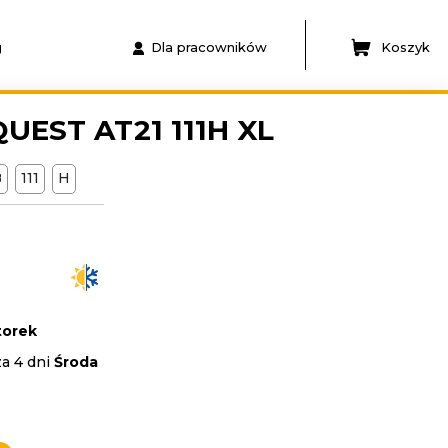
g
Dla pracowników
Koszyk
UEST AT21 111H XL
B
111
H
orek
za 4 dni
Środa