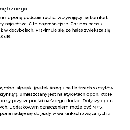
wnętrznego
zez oponę podczas ruchu, wpływający na komfort
ny najcichsze, C to najgłośniejsze. Poziom hałasu
 w decybelach. Przyjmuje się, że hałas zwiększa się
3 dB.
ymbol alpejski (płatek śniegu na tle trzech szczytów
ieżynką”), umieszczany jest na etykietach opon, które
ormy przyczepności na śniegu i lodzie. Dotyczy opon
znych. Dodatkowym oznaczeniem może być M+S,
opona nadaje się do jazdy w warunkach związanych z