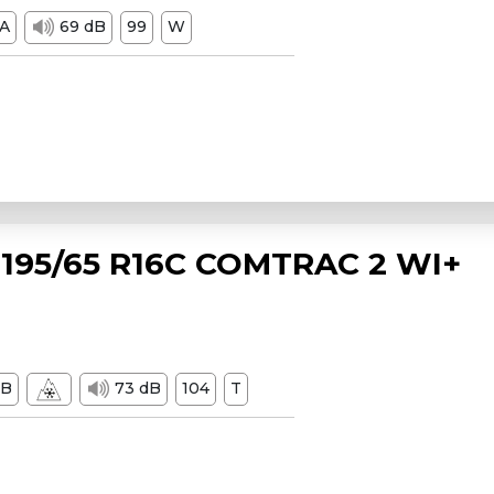
A
69 dB
99
W
195/65 R16C COMTRAC 2 WI+
B
73 dB
104
T