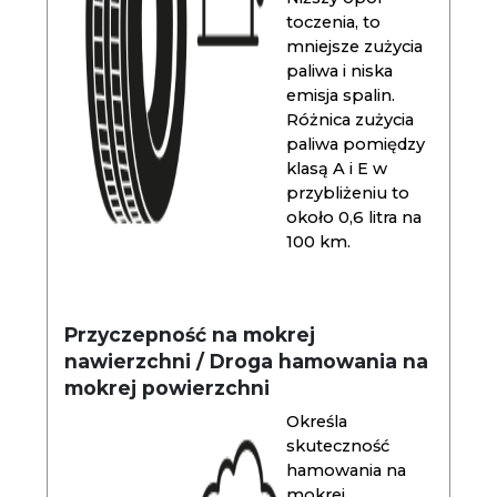
toczenia, to
mniejsze zużycia
paliwa i niska
emisja spalin.
Różnica zużycia
paliwa pomiędzy
klasą A i E w
przybliżeniu to
około 0,6 litra na
100 km.
Przyczepność na mokrej
nawierzchni / Droga hamowania na
mokrej powierzchni
Określa
skuteczność
hamowania na
mokrej