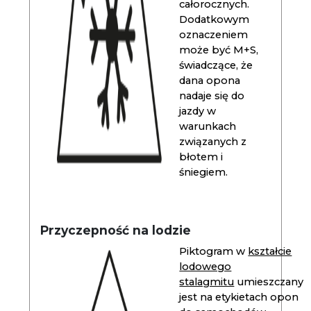
całorocznych.
Dodatkowym
oznaczeniem
może być M+S,
świadczące, że
dana opona
nadaje się do
jazdy w
warunkach
związanych z
błotem i
śniegiem.
Przyczepność na lodzie
Piktogram w
kształcie
lodowego
stalagmitu
umieszczany
jest na etykietach opon