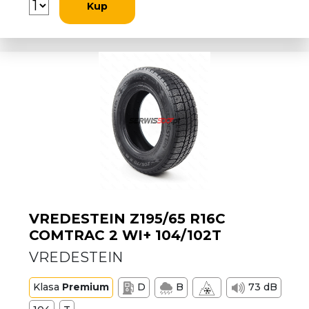
Kup
VREDESTEIN Z195/65 R16C
COMTRAC 2 WI+ 104/102T
VREDESTEIN
Klasa
Premium
D
B
73 dB