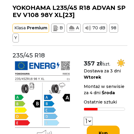
YOKOHAMA L235/45 R18 ADVAN SP
EV V108 98Y XL[23]
Klasa
Premium
B
A
70 dB
98
Y
235/45 R18
357 zł
/szt.
Dostawa za 3 dni
Wtorek
Montaż w serwisie
za 4 dni
Środa
Ostatnie sztuki
Kup