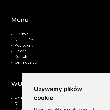
Menu
-
O firmie
-
Nasza oferta
-
Kup opony
-
Galeria
-
Kontakt
-
Cennik usług
WULKAN
Używamy plików
cookie
-
Pouczenie o prawie do odstapienia od umowy
-
Realizacja zamówienia i formy płatności
Używamy plików cookie i innych
-
Regulamin i Polityka prywatności