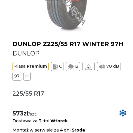
DUNLOP Z225/55 R17 WINTER 97H
DUNLOP
Klasa
Premium
C
B
70 dB
97
H
225/55 R17
573zł
/szt.
Dostawa za 3 dni
Wtorek
Montaż w serwisie za 4 dni
Środa