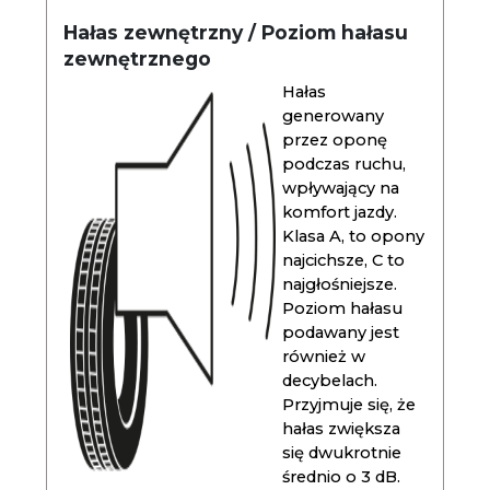
Hałas zewnętrzny / Poziom hałasu
zewnętrznego
Hałas
generowany
przez oponę
podczas ruchu,
wpływający na
komfort jazdy.
Klasa A, to opony
najcichsze, C to
najgłośniejsze.
Poziom hałasu
podawany jest
również w
decybelach.
Przyjmuje się, że
hałas zwiększa
się dwukrotnie
średnio o 3 dB.