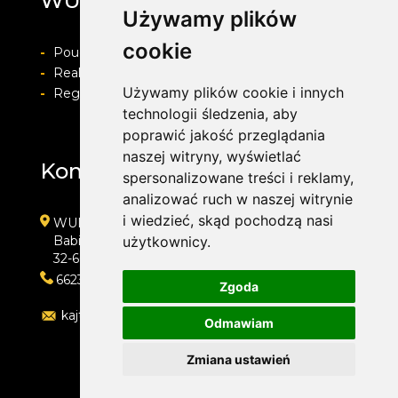
WULKAN
Używamy plików
cookie
-
Pouczenie o prawie do odstapienia od umowy
-
Realizacja zamówienia i formy płatności
Używamy plików cookie i innych
-
Regulamin i Polityka prywatności
technologii śledzenia, aby
poprawić jakość przeglądania
naszej witryny, wyświetlać
Kontakt
spersonalizowane treści i reklamy,
analizować ruch w naszej witrynie
i wiedzieć, skąd pochodzą nasi
WULKAN
Babice, ul. Śląska 50d
użytkownicy.
32-600 Oświęcim
662323454
Zgoda
kajtoch@gmail.com
Odmawiam
Zmiana ustawień