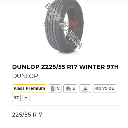
DUNLOP Z225/55 R17 WINTER 97H
DUNLOP
Klasa
Premium
C
B
70 dB
97
H
225/55 R17