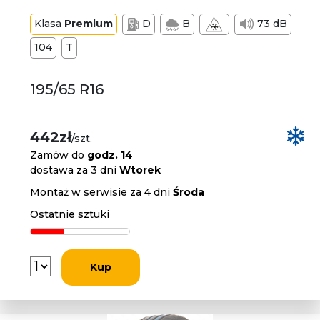
Klasa
Premium
D
B
73 dB
104
T
195/65 R16
442zł
/szt.
Zamów do
godz. 14
dostawa za 3 dni
Wtorek
Montaż w serwisie za 4 dni
Środa
Ostatnie sztuki
Kup