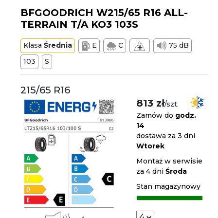
BFGOODRICH W215/65 R16 ALL-
TERRAIN T/A KO3 103S
Klasa
Średnia
E
C
75 dB
103
S
215/65 R16
813 zł
/szt.
Zamów do
godz.
14
dostawa za 3 dni
Wtorek
Montaż w serwisie
za 4 dni
Środa
Stan magazynowy