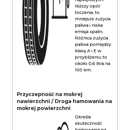
Niższy opór
toczenia, to
mniejsze zużycia
paliwa i niska
emisja spalin.
Różnica zużycia
paliwa pomiędzy
klasą A i E w
przybliżeniu to
około 0,6 litra na
100 km.
Przyczepność na mokrej
nawierzchni / Droga hamowania na
mokrej powierzchni
Określa
skuteczność
hamowania na