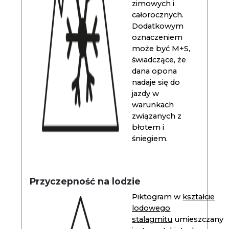
zimowych i
całorocznych.
Dodatkowym
oznaczeniem
może być M+S,
świadczące, że
dana opona
nadaje się do
jazdy w
warunkach
związanych z
błotem i
śniegiem.
Przyczepność na lodzie
Piktogram w
kształcie
lodowego
stalagmitu
umieszczany