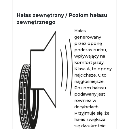
Hałas zewnętrzny / Poziom hałasu
zewnętrznego
Hałas
generowany
przez oponę
podczas ruchu,
wpływający na
komfort jazdy.
Klasa A, to opony
najcichsze, C to
najgłośniejsze.
Poziom hałasu
podawany jest
również w
decybelach.
Przyjmuje się, że
hałas zwiększa
się dwukrotnie