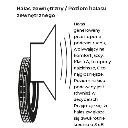
Hałas zewnętrzny / Poziom hałasu
zewnętrznego
Hałas
generowany
przez oponę
podczas ruchu,
wpływający na
komfort jazdy.
Klasa A, to opony
najcichsze, C to
najgłośniejsze.
Poziom hałasu
podawany jest
również w
decybelach.
Przyjmuje się, że
hałas zwiększa
się dwukrotnie
średnio o 3 dB.