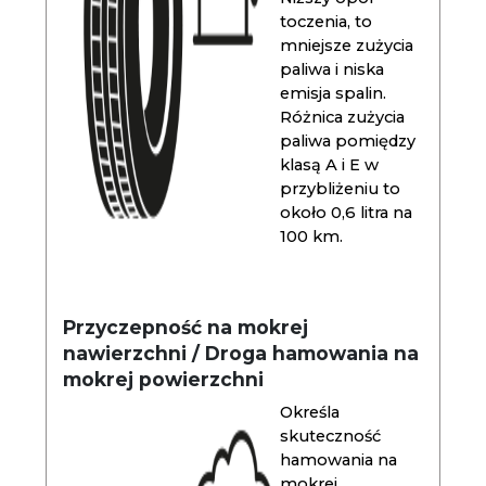
toczenia, to
mniejsze zużycia
paliwa i niska
emisja spalin.
Różnica zużycia
paliwa pomiędzy
klasą A i E w
przybliżeniu to
około 0,6 litra na
100 km.
Przyczepność na mokrej
nawierzchni / Droga hamowania na
mokrej powierzchni
Określa
skuteczność
hamowania na
mokrej