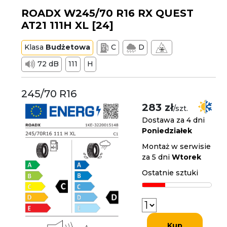
ROADX W245/70 R16 RX QUEST
AT21 111H XL [24]
Klasa
Budżetowa
C
D
72 dB
111
H
245/70 R16
283 zł
/szt.
Dostawa za 4 dni
Poniedziałek
Montaż w serwisie
za 5 dni
Wtorek
Ostatnie sztuki
Kup