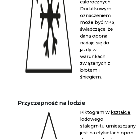
całorocznych.
Dodatkowym
oznaczeniem
może być M+S,
świadczące, że
dana opona
nadaje się do
jazdy w
warunkach
związanych z
błotem i
śniegiem.
Przyczepność na lodzie
Piktogram w
kształcie
lodowego
stalagmitu
umieszczany
jest na etykietach opon