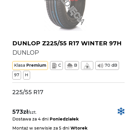
DUNLOP Z225/55 R17 WINTER 97H
DUNLOP
Klasa
Premium
C
B
70 dB
97
H
225/55 R17
573zł
/szt.
Dostawa za 4 dni
Poniedziałek
Montaż w serwisie za 5 dni
Wtorek