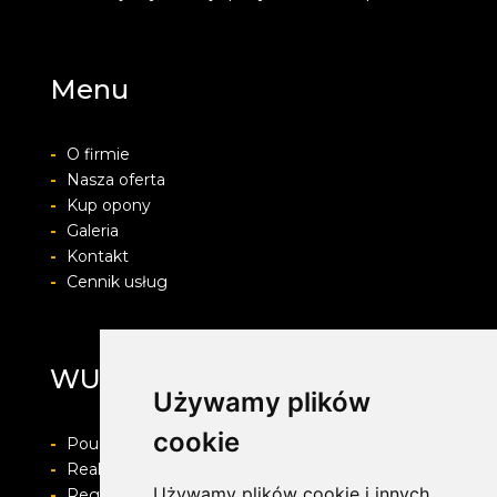
Menu
-
O firmie
-
Nasza oferta
-
Kup opony
-
Galeria
-
Kontakt
-
Cennik usług
WULKAN
Używamy plików
cookie
-
Pouczenie o prawie do odstapienia od umowy
-
Realizacja zamówienia i formy płatności
Używamy plików cookie i innych
-
Regulamin i Polityka prywatności