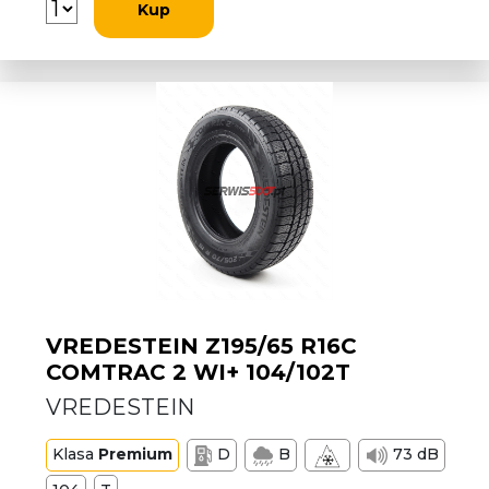
Kup
VREDESTEIN Z195/65 R16C
COMTRAC 2 WI+ 104/102T
VREDESTEIN
Klasa
Premium
D
B
73 dB