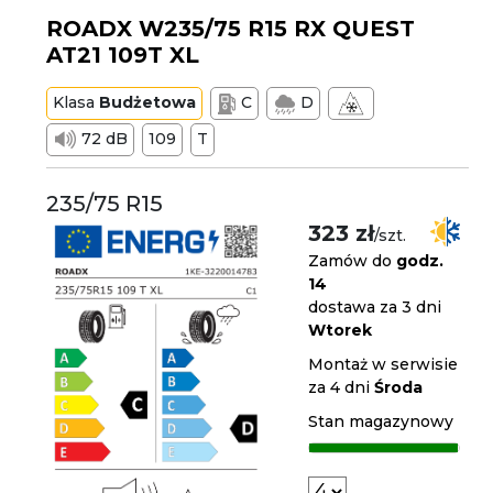
ROADX W235/75 R15 RX QUEST
AT21 109T XL
Klasa
Budżetowa
C
D
72 dB
109
T
235/75 R15
323 zł
/szt.
Zamów do
godz.
14
dostawa za 3 dni
Wtorek
Montaż w serwisie
za 4 dni
Środa
Stan magazynowy