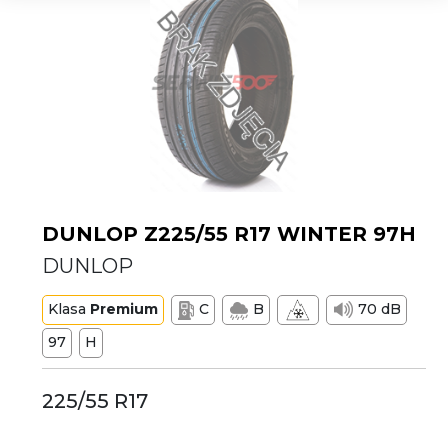
DUNLOP Z225/55 R17 WINTER 97H
DUNLOP
Klasa
Premium
C
B
70 dB
97
H
225/55 R17