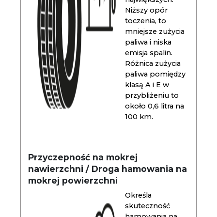
Niższy opór
toczenia, to
mniejsze zużycia
paliwa i niska
emisja spalin.
Różnica zużycia
paliwa pomiędzy
klasą A i E w
przybliżeniu to
około 0,6 litra na
100 km.
Przyczepność na mokrej
nawierzchni / Droga hamowania na
mokrej powierzchni
Określa
skuteczność
hamowania na