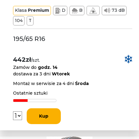
Klasa
Premium
D
B
73 dB
104
T
195/65 R16
442zł
/szt.
Zamów do
godz. 14
dostawa za 3 dni
Wtorek
Montaż w serwisie za 4 dni
Środa
Ostatnie sztuki
Kup