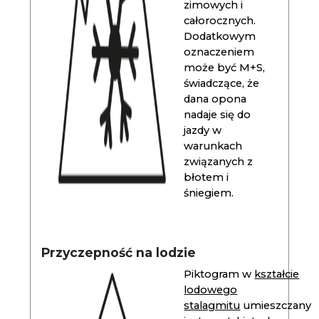
zimowych i
całorocznych.
Dodatkowym
oznaczeniem
może być M+S,
świadczące, że
dana opona
nadaje się do
jazdy w
warunkach
związanych z
błotem i
śniegiem.
Przyczepność na lodzie
Piktogram w
kształcie
lodowego
stalagmitu
umieszczany