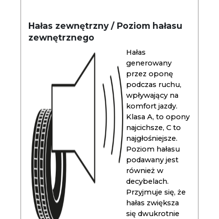
Hałas zewnętrzny / Poziom hałasu
zewnętrznego
Hałas
generowany
przez oponę
podczas ruchu,
wpływający na
komfort jazdy.
Klasa A, to opony
najcichsze, C to
najgłośniejsze.
Poziom hałasu
podawany jest
również w
decybelach.
Przyjmuje się, że
hałas zwiększa
się dwukrotnie