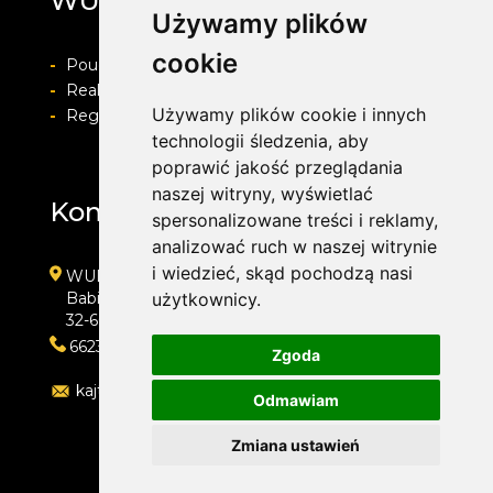
WULKAN
Używamy plików
cookie
-
Pouczenie o prawie do odstapienia od umowy
-
Realizacja zamówienia i formy płatności
Używamy plików cookie i innych
-
Regulamin i Polityka prywatności
technologii śledzenia, aby
poprawić jakość przeglądania
naszej witryny, wyświetlać
Kontakt
spersonalizowane treści i reklamy,
analizować ruch w naszej witrynie
i wiedzieć, skąd pochodzą nasi
WULKAN
Babice, ul. Śląska 50d
użytkownicy.
32-600 Oświęcim
662323454
Zgoda
kajtoch@gmail.com
Odmawiam
Zmiana ustawień