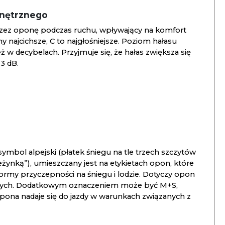
wnętrznego
zez oponę podczas ruchu, wpływający na komfort
ny najcichsze, C to najgłośniejsze. Poziom hałasu
 w decybelach. Przyjmuje się, że hałas zwiększa się
3 dB.
ymbol alpejski (płatek śniegu na tle trzech szczytów
ieżynką”), umieszczany jest na etykietach opon, które
ormy przyczepności na śniegu i lodzie. Dotyczy opon
znych. Dodatkowym oznaczeniem może być M+S,
opona nadaje się do jazdy w warunkach związanych z