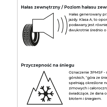
Hałas zewnętrzny / Poziom hałasu ze
Hałas generowany pr
jazdy. Klasa A, to opo
podawany jest również
dwukrotnie średnio o 
Przyczepność na śniegu
Oznaczenie 3PMSF - s
górskich, “góra ze śn
spełniają określone n
zimowych i całoroc
świadczące, że dana 
błotem i śniegiem.