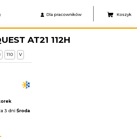
g
Dla pracowników
Koszyk
UEST AT21 112H
B
110
V
orek
za 3 dni
Środa