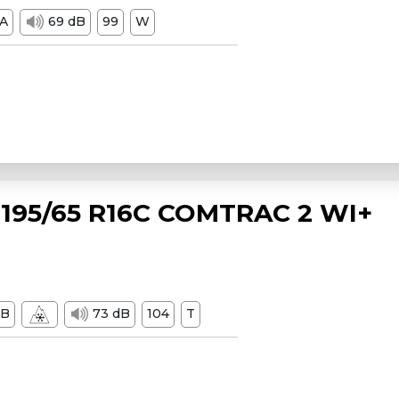
A
69 dB
99
W
195/65 R16C COMTRAC 2 WI+
B
73 dB
104
T