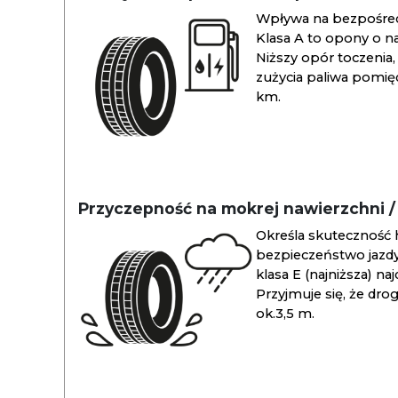
Wpływa na bezpośredn
Klasa A to opony o na
Niższy opór toczenia, 
zużycia paliwa pomiędz
km.
Przyczepność na mokrej nawierzchni 
Określa skuteczność 
bezpieczeństwo jazdy
klasa E (najniższa) na
Przyjmuje się, że dro
ok.3,5 m.