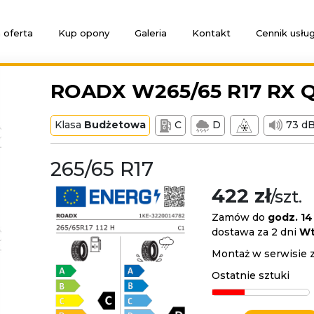
 oferta
Kup opony
Galeria
Kontakt
Cennik usłu
ROADX W265/65 R17 RX Q
Klasa
Budżetowa
C
D
73 d
265/65 R17
422 zł
/szt.
Zamów do
godz. 14
dostawa za 2 dni
Wt
Montaż w serwisie 
Ostatnie sztuki