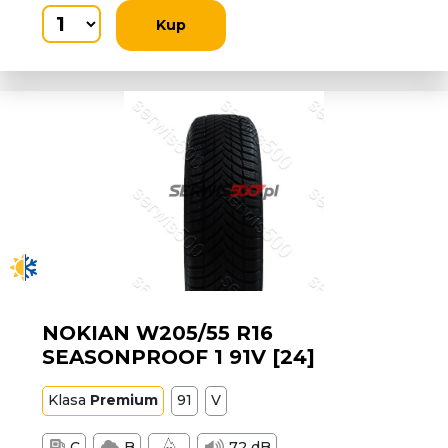
Kup
NOKIAN W205/55 R16
SEASONPROOF 1 91V [24]
Klasa
Premium
91
V
C
B
72 dB