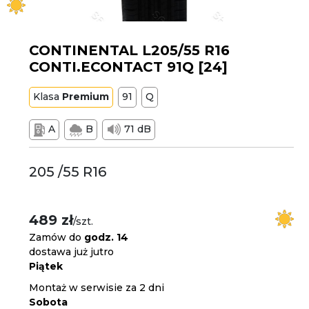
CONTINENTAL L205/55 R16
CONTI.ECONTACT 91Q [24]
Klasa
Premium
91
Q
A
B
71 dB
205 /55 R16
489 zł
/szt.
Zamów do
godz. 14
dostawa już jutro
Piątek
Montaż w serwisie za 2 dni
Sobota