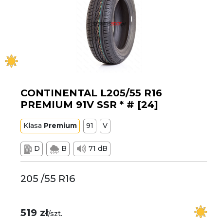
CONTINENTAL L205/55 R16
PREMIUM 91V SSR * # [24]
Klasa
Premium
91
V
D
B
71 dB
205 /55 R16
519 zł
/szt.