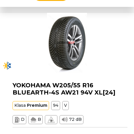
YOKOHAMA W205/55 R16
BLUEARTH-4S AW21 94V XL[24]
Klasa
Premium
94
V
D
B
72 dB