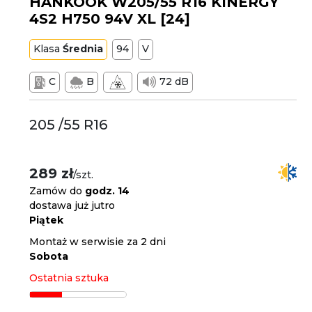
HANKOOK W205/55 R16 KINERGY
4S2 H750 94V XL [24]
Klasa
Średnia
94
V
C
B
72 dB
205 /55 R16
289 zł
/szt.
Zamów do
godz. 14
dostawa już jutro
Piątek
Montaż w serwisie za 2 dni
Sobota
Ostatnia sztuka