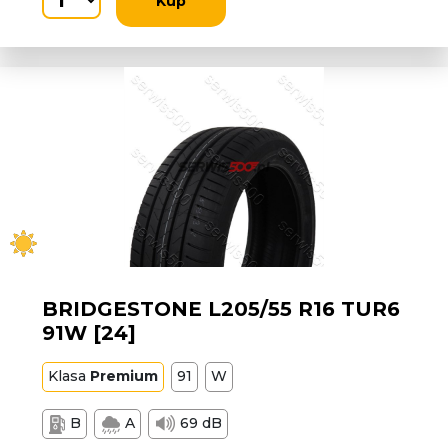
Kup
BRIDGESTONE L205/55 R16 TUR6
91W [24]
Klasa
Premium
91
W
B
A
69 dB