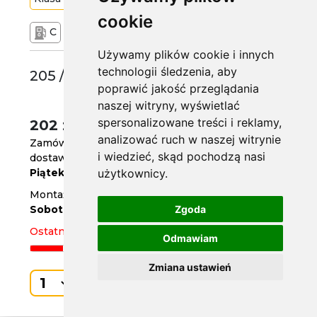
cookie
C
B
70 dB
Używamy plików cookie i innych
technologii śledzenia, aby
205 /55 R16
poprawić jakość przeglądania
naszej witryny, wyświetlać
spersonalizowane treści i reklamy,
202 zł
/szt.
analizować ruch w naszej witrynie
Zamów do
godz. 14
i wiedzieć, skąd pochodzą nasi
dostawa już jutro
Piątek
użytkownicy.
Montaż w serwisie za 2 dni
Sobota
Zgoda
Ostatnia sztuka
Odmawiam
Zmiana ustawień
Kup