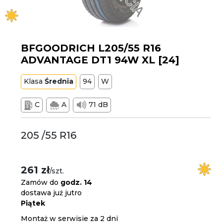
BFGOODRICH L205/55 R16
ADVANTAGE DT1 94W XL [24]
Klasa
Średnia
94
W
C
A
71 dB
205 /55 R16
261 zł
/szt.
Zamów do
godz. 14
dostawa już jutro
Piątek
Montaż w serwisie za 2 dni