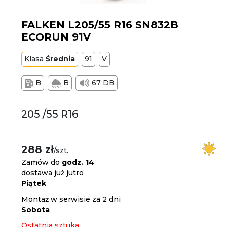
FALKEN L205/55 R16 SN832B
ECORUN 91V
Klasa
Średnia
91
V
B
B
67 DB
205 /55 R16
288 zł
/szt.
Zamów do
godz. 14
dostawa już jutro
Piątek
Montaż w serwisie za 2 dni
Sobota
Ostatnia sztuka