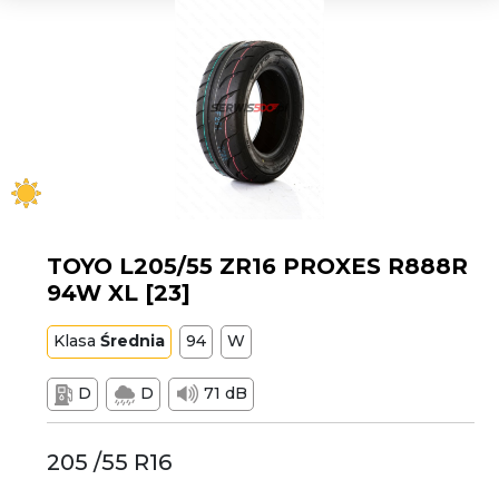
TOYO L205/55 ZR16 PROXES R888R
94W XL [23]
Klasa
Średnia
94
W
D
D
71 dB
205 /55 R16