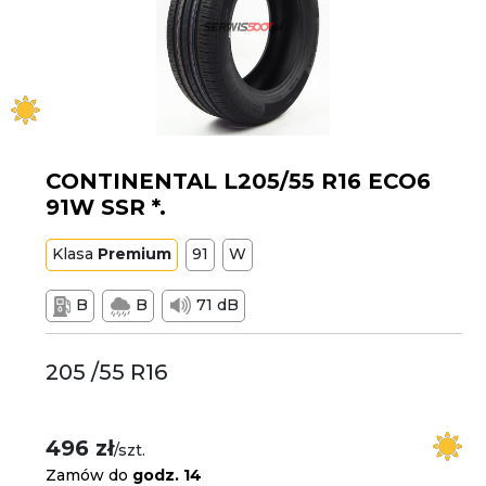
CONTINENTAL L205/55 R16 ECO6
91W SSR *.
Klasa
Premium
91
W
B
B
71 dB
205 /55 R16
496 zł
/szt.
Zamów do
godz. 14