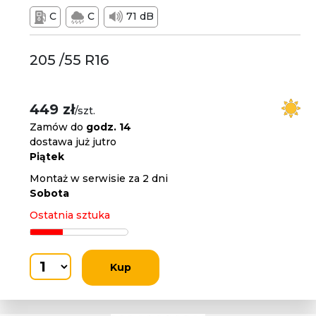
C
C
71 dB
205 /55 R16
449 zł
/szt.
Zamów do
godz. 14
dostawa już jutro
Piątek
Montaż w serwisie za 2 dni
Sobota
Ostatnia sztuka
Kup