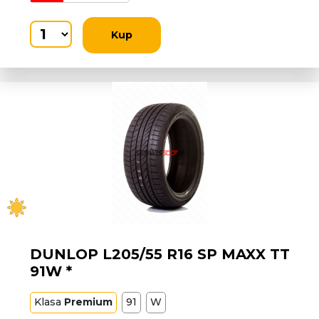
Kup
DUNLOP L205/55 R16 SP MAXX TT
91W *
Klasa
Premium
91
W