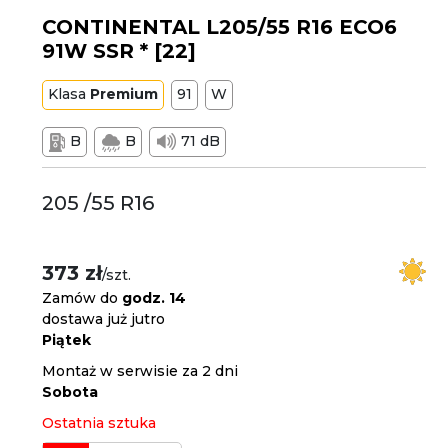
CONTINENTAL L205/55 R16 ECO6
91W SSR * [22]
Klasa
Premium
91
W
B
B
71 dB
205 /55 R16
373 zł
/szt.
Zamów do
godz. 14
dostawa już jutro
Piątek
Montaż w serwisie za 2 dni
Sobota
Ostatnia sztuka