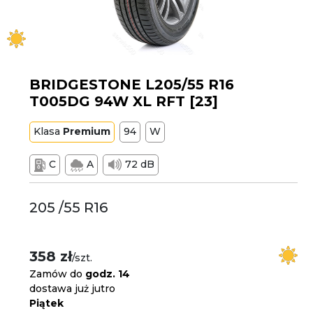
BRIDGESTONE L205/55 R16
T005DG 94W XL RFT [23]
Klasa
Premium
94
W
C
A
72 dB
205 /55 R16
358 zł
/szt.
Zamów do
godz. 14
dostawa już jutro
Piątek