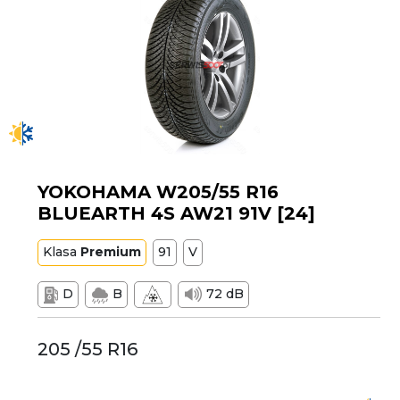
YOKOHAMA W205/55 R16
BLUEARTH 4S AW21 91V [24]
Klasa
Premium
91
V
D
B
72 dB
205 /55 R16