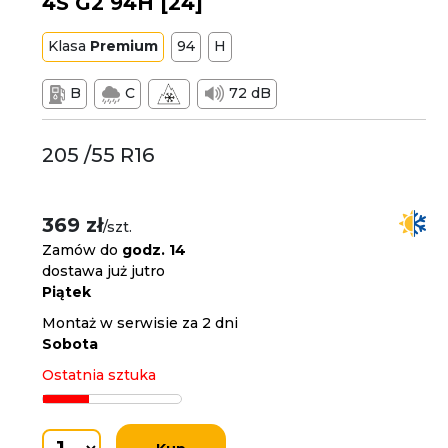
4S G2 94H [24]
Klasa
Premium
94
H
B
C
72 dB
205 /55 R16
369 zł
/szt.
Zamów do
godz. 14
dostawa już jutro
Piątek
Montaż w serwisie za 2 dni
Sobota
Ostatnia sztuka