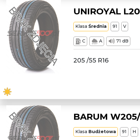
UNIROYAL L205
Klasa
Średnia
91
V
C
A
71 dB
205 /55 R16
BARUM W205/5
Klasa
Budżetowa
91
H