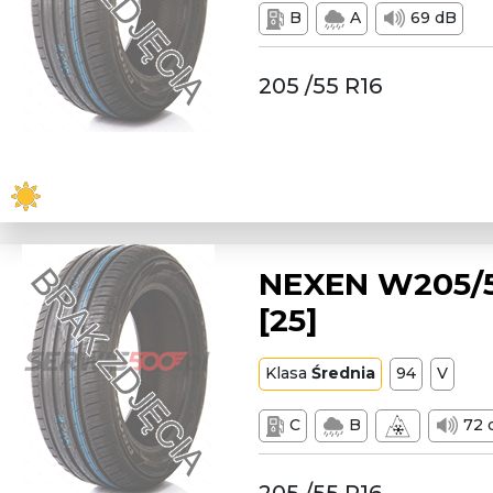
B
A
69 dB
205 /55 R16
NEXEN W205/5
[25]
Klasa
Średnia
94
V
C
B
72 