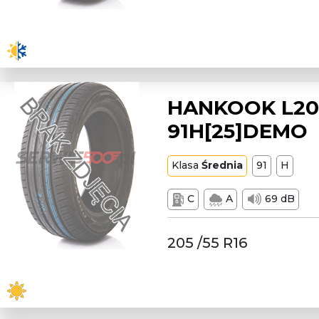
HANKOOK L205
91H[25]DEMO
Klasa
Średnia
91
H
C
A
69 dB
205 /55 R16