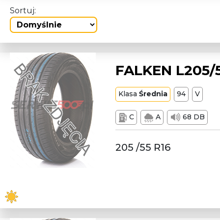
Sortuj:
FALKEN L205/5
Klasa
Średnia
94
V
C
A
68 DB
205 /55 R16