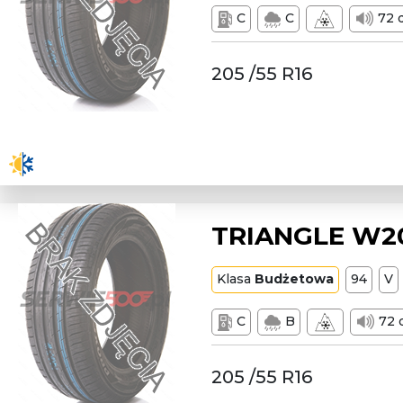
C
C
72 
205 /55 R16
TRIANGLE W205
Klasa
Budżetowa
94
V
C
B
72 
205 /55 R16