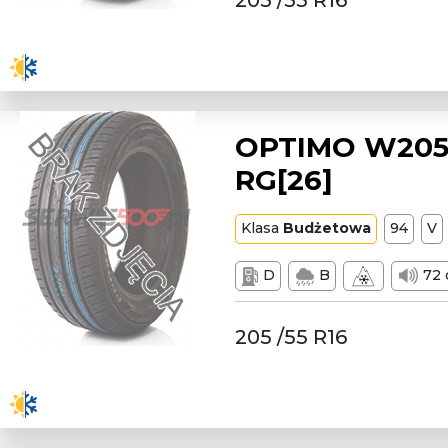
205 /55 R16
OPTIMO W205/
RG[26]
Klasa
Budżetowa
94
V
D
B
72 
205 /55 R16