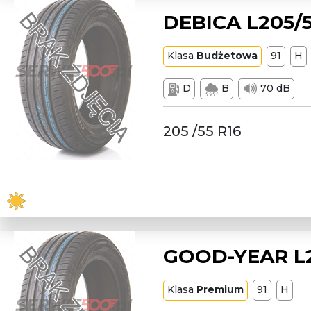
DEBICA L205/5
Klasa
Budżetowa
91
H
D
B
70 dB
205 /55 R16
GOOD-YEAR L20
Klasa
Premium
91
H