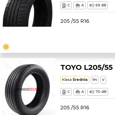
C
A
69 dB
205 /55 R16
TOYO L205/55
Klasa
Średnia
94
V
C
A
70 dB
205 /55 R16