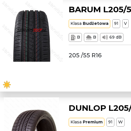
BARUM L205/5
Klasa
Budżetowa
91
V
B
B
69 dB
205 /55 R16
DUNLOP L205/
Klasa
Premium
91
W