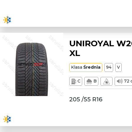
UNIROYAL W20
XL
Klasa
Średnia
94
V
C
B
72 
205 /55 R16