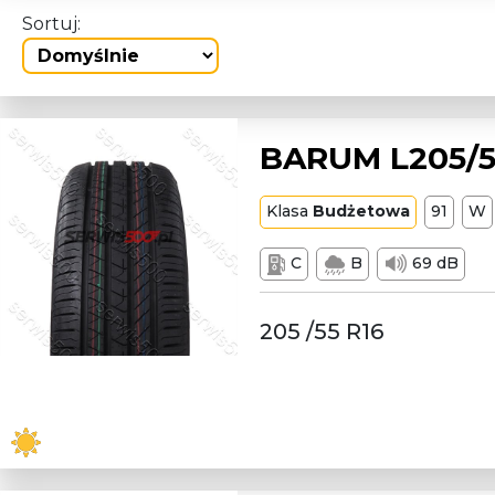
Sortuj:
BARUM L205/5
Klasa
Budżetowa
91
W
C
B
69 dB
205 /55 R16