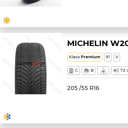
MICHELIN W20
Klasa
Premium
91
V
C
B
72 
205 /55 R16