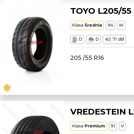
TOYO L205/55
Klasa
Średnia
94
W
D
D
71 dB
205 /55 R16
VREDESTEIN L
Klasa
Premium
91
V