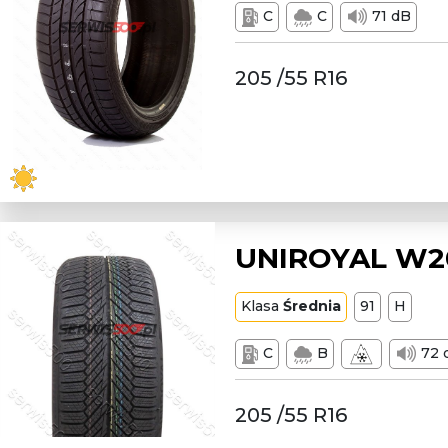
C
C
71 dB
205 /55 R16
UNIROYAL W20
Klasa
Średnia
91
H
C
B
72 
205 /55 R16