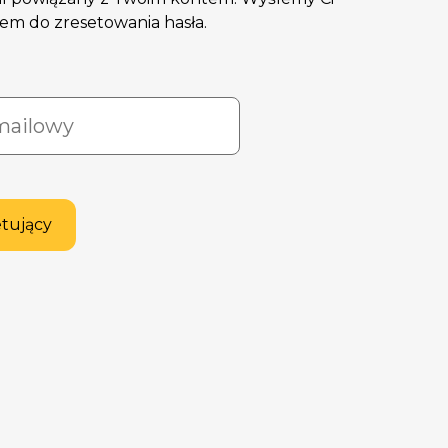
iem do zresetowania hasła.
etujący