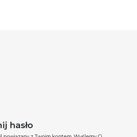
j hasło
il powiązany z Twoim kontem. Wyślemy Ci