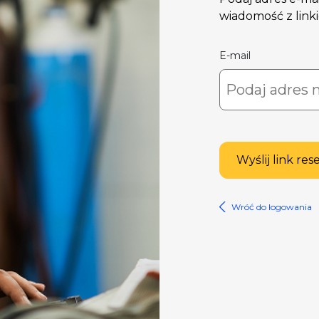
wiadomość z link
E-mail
Wyślij link res
Wróć do logowania