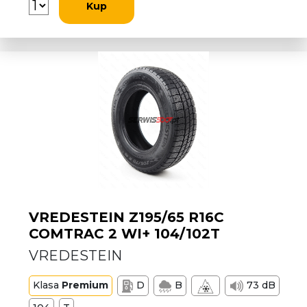
Kup
VREDESTEIN Z195/65 R16C
COMTRAC 2 WI+ 104/102T
VREDESTEIN
Klasa
Premium
D
B
73 dB