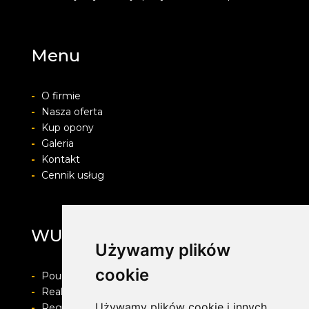
Menu
-
O firmie
-
Nasza oferta
-
Kup opony
-
Galeria
-
Kontakt
-
Cennik usług
WULKAN
Używamy plików
cookie
-
Pouczenie o prawie do odstapienia od umowy
-
Realizacja zamówienia i formy płatności
Używamy plików cookie i innych
-
Regulamin i Polityka prywatności