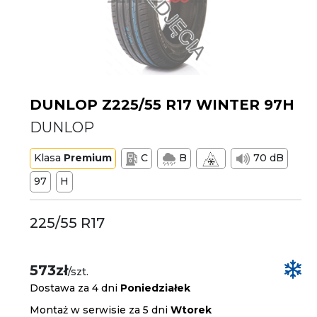
DUNLOP Z225/55 R17 WINTER 97H
DUNLOP
Klasa
Premium
C
B
70 dB
97
H
225/55 R17
573zł
/szt.
Dostawa za 4 dni
Poniedziałek
Montaż w serwisie za 5 dni
Wtorek