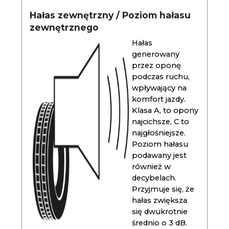
Hałas zewnętrzny / Poziom hałasu
zewnętrznego
Hałas
generowany
przez oponę
podczas ruchu,
wpływający na
komfort jazdy.
Klasa A, to opony
najcichsze, C to
najgłośniejsze.
Poziom hałasu
podawany jest
również w
decybelach.
Przyjmuje się, że
hałas zwiększa
się dwukrotnie
średnio o 3 dB.