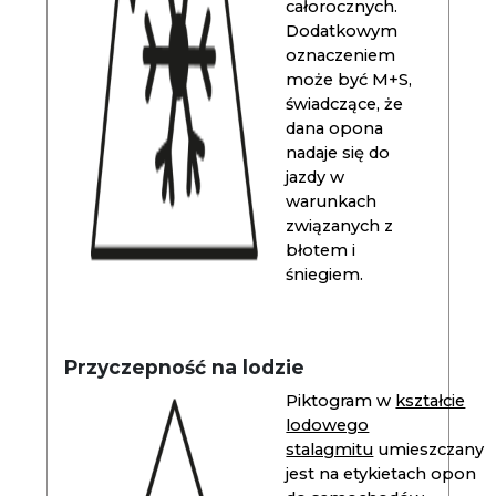
całorocznych.
Dodatkowym
oznaczeniem
może być M+S,
świadczące, że
dana opona
nadaje się do
jazdy w
warunkach
związanych z
błotem i
śniegiem.
Przyczepność na lodzie
Piktogram w
kształcie
lodowego
stalagmitu
umieszczany
jest na etykietach opon