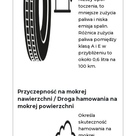
toczenia, to
mniejsze zużycia
paliwa i niska
emisja spalin.
Różnica zużycia
paliwa pomiędzy
klasą A i E w
przybliżeniu to
około 0,6 litra na
100 km.
Przyczepność na mokrej
nawierzchni / Droga hamowania na
mokrej powierzchni
Określa
skuteczność
hamowania na
mokrej